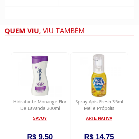
QUEM VIU,
VIU TAMBÉM
pom
Hidratante Monange Flor
Spray Apis Fresh 35ml
D
De Lavanda 200ml
Mel e Própolis
A
SAVOY
ARTE NATIVA
R$ 9,50
R$ 14,75