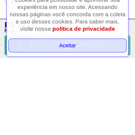
experiência em nosso site. Acessando
nossas páginas você concorda com a coleta
Ledafarma
e uso desses cookies. Para saber mais,
R$ 10,25
Clique aqui...
visite nossa
política de privacidade
Pagamento À Vista
COMPRAR
Aceitar
UND
Desodorante rexona
Desodorante
aerossol clinical men
antitranspirante rexona
invisible 150ml
clinical creme refresh 58g
R$ 24,25
R$ 31,50
PAGAMENTO À VISTA
PAGAMENTO À VISTA
VOLTAR AO TOPO