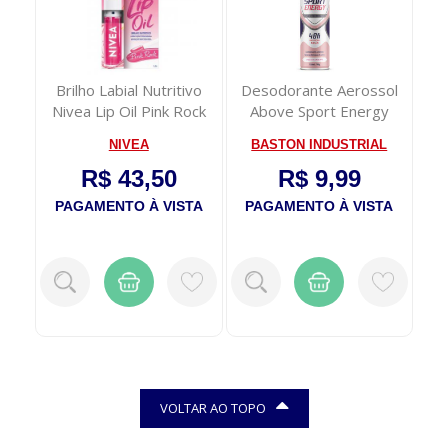
Brilho Labial Nutritivo
Desodorante Aerossol
Nivea Lip Oil Pink Rock
Above Sport Energy
5,5ml
Women 150ml
NIVEA
BASTON INDUSTRIAL
R$ 43,50
R$ 9,99
TA
PAGAMENTO À VISTA
PAGAMENTO À VISTA
VOLTAR AO TOPO