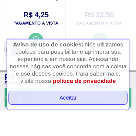
R$ 4,25
R$ 22,50
PAGAMENTO À VISTA
PAGAMENTO À VISTA
Aviso de uso de cookies:
Nós utilizamos
cookies para possibilitar e aprimorar sua
experiência em nosso site. Acessando
nossas páginas você concorda com a coleta
Ledafarma
e uso desses cookies. Para saber mais,
R$ 13,75
Clique aqui...
visite nossa
política de privacidade
Pagamento À Vista
COMPRAR
Aceitar
UND
Desodorante
Mascara capilar arovida
antitranspirante roll on
tratamento rosa
rexona men v8 50ml
mosqueta restauracao
300gr
R$ 10,25
R$ 15,50
PAGAMENTO À VISTA
PAGAMENTO À VISTA