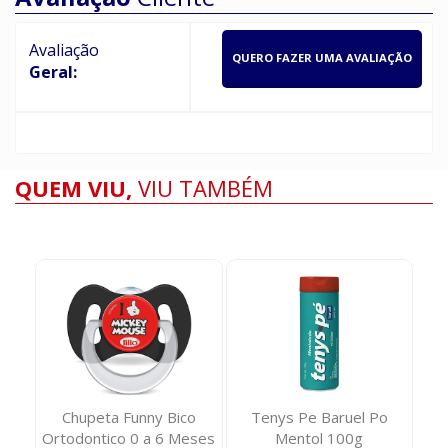
Avaliação
QUERO FAZER UMA AVALIAÇÃO
Geral:
QUEM VIU,
VIU TAMBÉM
uca
Chupeta Funny Bico
Tenys Pe Baruel Po
En
Ortodontico 0 a 6 Meses
Mentol 100g