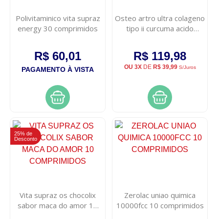
Polivitaminico vita supraz
Osteo artro ultra colageno
energy 30 comprimidos
tipo ii curcuma acido
hialuronico 60
comprimidos
R$ 60,01
R$ 119,98
OU 3X
DE
R$ 39,99
S/Juros
PAGAMENTO À VISTA
25% de
Desconto
Vita supraz os chocolix
Zerolac uniao quimica
sabor maca do amor 10
10000fcc 10 comprimidos
comprimidos