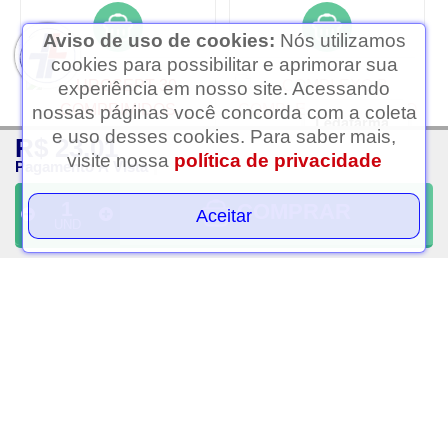
Aviso de uso de cookies:
Nós utilizamos
cookies para possibilitar e aprimorar sua
experiência em nosso site. Acessando
nossas páginas você concorda com a coleta
Ledafarma
e uso desses cookies. Para saber mais,
R$ 23,01
Clique aqui...
visite nossa
política de privacidade
Pagamento À Vista
COMPRAR
Aceitar
UND
Urosept 30 comprimidos
Complexo b compleximed
globo 100 comprimidos
R$ 59,99
R$ 31,43
PAGAMENTO À VISTA
PAGAMENTO À VISTA