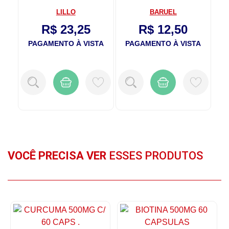
Michey Lillo
LILLO
BARUEL
RED
R$ 23,25
R$ 12,50
TA
PAGAMENTO À VISTA
PAGAMENTO À VISTA
P
VOCÊ PRECISA VER
ESSES PRODUTOS