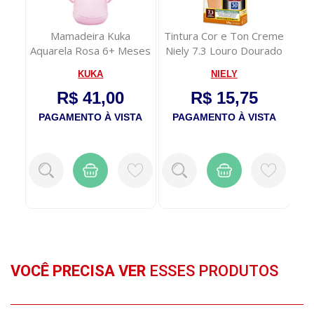
uca
Mamadeira Kuka
Tintura Cor e Ton Creme
Co
Aquarela Rosa 6+ Meses
Niely 7.3 Louro Dourado
Re
330ml 1 Unidade
135g
KUKA
NIELY
R$ 41,00
R$ 15,75
TA
PAGAMENTO À VISTA
PAGAMENTO À VISTA
P
VOCÊ PRECISA VER
ESSES PRODUTOS