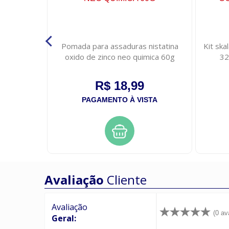
ve oleo
Pomada para assaduras nistatina
Kit sk
 intensa
oxido de zinco neo quimica 60g
32
R$ 18,99
STA
PAGAMENTO À VISTA
Avaliação
Cliente
Avaliação
(0 av
Geral: