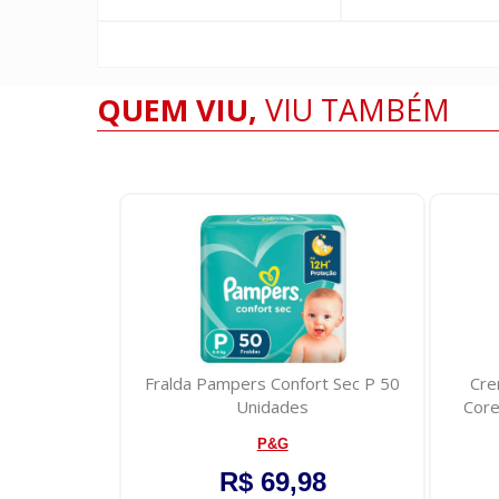
QUEM VIU,
VIU TAMBÉM
Skala Erva
Fralda Pampers Confort Sec P 50
Cre
l
Unidades
Core
P&G
0
R$ 69,98