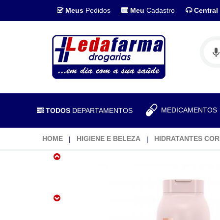
Meus
Pedidos
Meu
Cadastro
Central
MEDICAMENTO
TODOS
DEPARTAMENTOS
HOME
HIGIENE E BELEZA
HIDRATANTES COR
Loção
Hidratante
Hidramais
Perfume