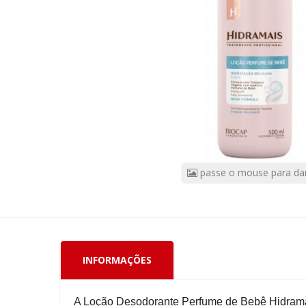
De
Bêbe
500ml
CÓDIGO
DO
PRODUTO:
55316
|
Marca:
BIOCAP
passe o mouse para da
INFORMAÇÕES
A Loção Desodorante Perfume de Bebê Hidramai