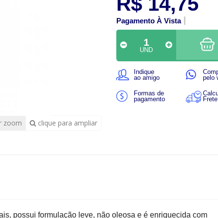
R$ 14,75
Pagamento À Vista
UND
Indique
Comp
ao amigo
pelo
Formas de
Calcu
pagamento
Frete
r zoom
clique para ampliar
s, possui formulação leve, não oleosa e é enriquecida com