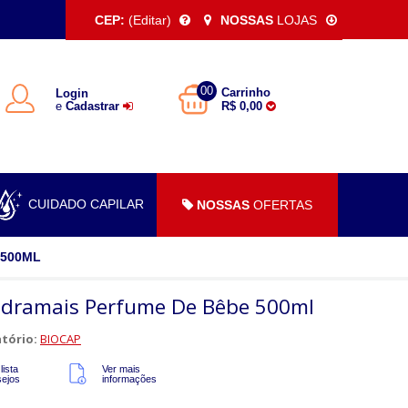
CEP:
(Editar)
NOSSAS
LOJAS
00
Carrinho
Login
e
Cadastrar
R$ 0,00
CUIDADO CAPILAR
NOSSAS
OFERTAS
 500ML
idramais Perfume De Bêbe 500ml
tório:
BIOCAP
lista
Ver mais
sejos
informações