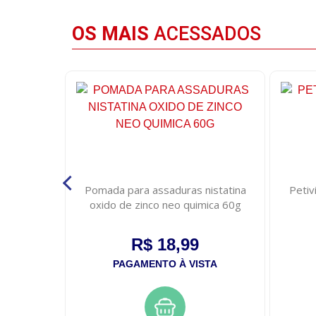
OS MAIS
ACESSADOS
line s.o.s
Pomada para assaduras nistatina
Petiv
 300ml
oxido de zinco neo quimica 60g
R$ 18,99
STA
PAGAMENTO À VISTA