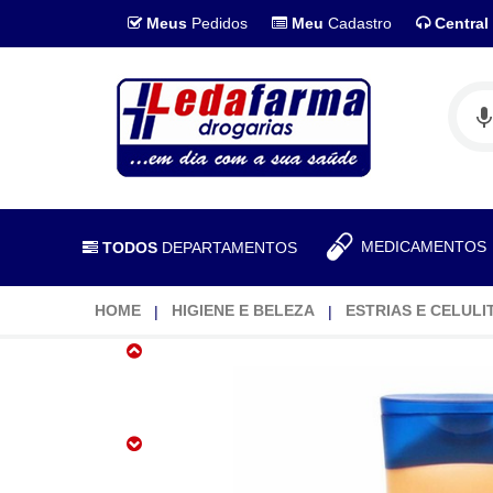
Meus
Pedidos
Meu
Cadastro
Central
MEDICAMENTO
TODOS
DEPARTAMENTOS
HOME
HIGIENE E BELEZA
ESTRIAS E CELULI
LOCAO
Deo
Vasenol
Camomila