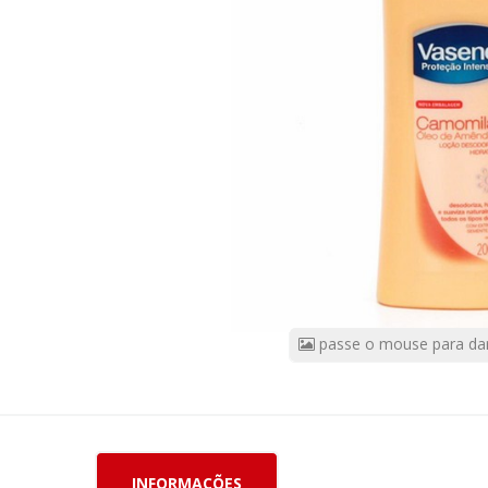
200ml
CÓDIGO
DO
PRODUTO:
55394
|
Marca:
UNILEVER
passe o mouse para da
INFORMAÇÕES