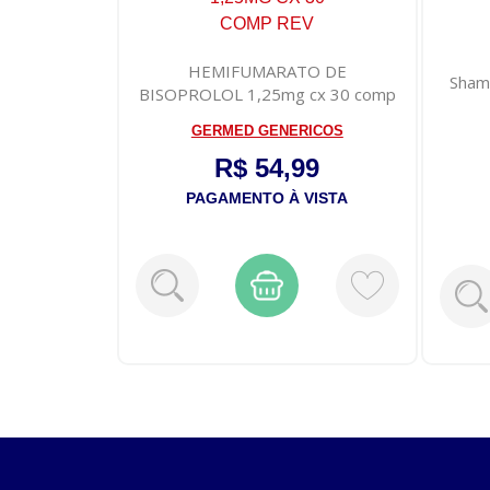
X 18 COMP
HEMIFUMARATO DE
Sham
LIC PREENC
BISOPROLOL 1,25mg cx 30 comp
rev
E BRASIL
GERMED GENERICOS
44
R$ 54,99
PAGAMENTO À VISTA
1
S/juros