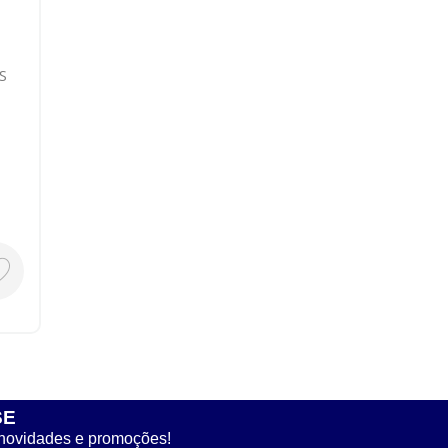
.S
SE
 novidades e promoções!