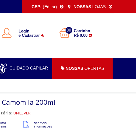
CEP:
(Editar)
NOSSAS
LOJAS
00
Carrinho
Login
e
Cadastrar
R$ 0,00
CUIDADO CAPILAR
NOSSAS
OFERTAS
 Camomila 200ml
tório:
UNILEVER
lista
Ver mais
sejos
informações