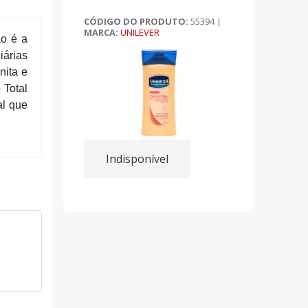
CÓDIGO DO PRODUTO:
55394
|
MARCA:
UNILEVER
ão é a
iárias
nita e
 Total
al que
Indisponível