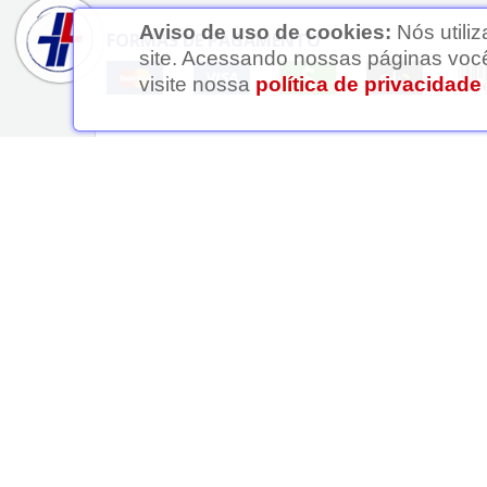
Aviso de uso de cookies:
Nós utili
FORMAS DE PAGAMENTO
site. Acessando nossas páginas você
visite nossa
política de privacidade
Razão Social: Ledafarma Drogaria Ltda | Nome Fantasia: Leda
Paulo - SP, CEP: 02991-000 | Telefone: (11) 91237-6504 | Ho
das 08h às 20h. Atendimento Online (WhatsApp): Segunda a s
Farmacêutico Responsável: Dra.
Soraia Ramos de Andrade
|