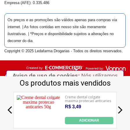
Empresa (AFE):
0.335.486
Os preços e as promoções são válidos apenas para compras via
internet. | As fotos contidas em nosso site são meramente
ilustrativas. | *Preços e disponibilidade sujeitos a alterações no
decorrer do dia.
Copyright © 2025 Ledafarma Drogarias - Todos os direitos reservados.
Aviso de uso de cookies:
Nós utilizamos
cookies para possibilitar e aprimorar sua
experiência em nosso site. Acessando
nossas páginas você concorda com a coleta
Ledafarma
e uso desses cookies. Para saber mais,
Clique aqui...
visite nossa
política de privacidade
Aceitar