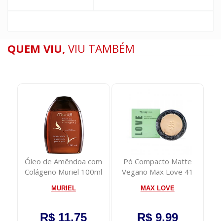
QUEM VIU,
VIU TAMBÉM
ar
Óleo de Amêndoa com
Pó Compacto Matte
Al
a
Colágeno Muriel 100ml
Vegano Max Love 41
MURIEL
MAX LOVE
R$ 11,75
R$ 9,99