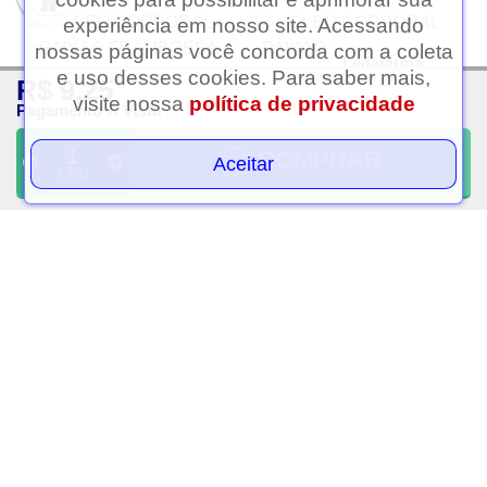
experiência em nosso site. Acessando
nossas páginas você concorda com a coleta
Ledafarma
e uso desses cookies. Para saber mais,
R$ 9,25
Clique aqui...
visite nossa
política de privacidade
Pagamento À Vista
COMPRAR
Aceitar
UND
Oleo corporal paixao
Oleo corporal paixao
framboesa negra 100ml
irresistivel 100ml
R$ 13,50
R$ 13,50
PAGAMENTO À VISTA
PAGAMENTO À VISTA
VOLTAR AO TOPO