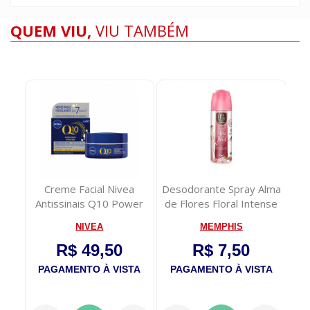
QUEM VIU,
VIU TAMBÉM
nce
Creme Facial Nivea
Desodorante Spray Alma
to
Antissinais Q10 Power
de Flores Floral Intense
Noite 50g
90ml
NIVEA
MEMPHIS
R$ 49,50
R$ 7,50
TA
PAGAMENTO À VISTA
PAGAMENTO À VISTA
P