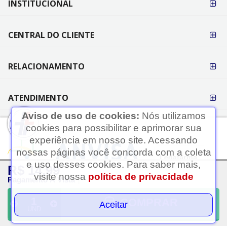
INSTITUCIONAL
PAGAMENTO
CENTRAL DO CLIENTE
RELACIONAMENTO
ATENDIMENTO
Aviso de uso de cookies:
Nós utilizamos
cookies para possibilitar e aprimorar sua
experiência em nosso site. Acessando
nossas páginas você concorda com a coleta
Ledafarma
e uso desses cookies. Para saber mais,
R$ 14,99
Clique aqui...
visite nossa
política de privacidade
Pagamento À Vista
A LEDAFARMA segue as determinações da Anvisa.
As informações contidas neste site não devem ser usadas para
COMPRAR
Aceitar
UND
automedicação e não substituem, em hipótese alguma, as orientações
dadas pelo profissional da área médica. Somente o médico está apto a