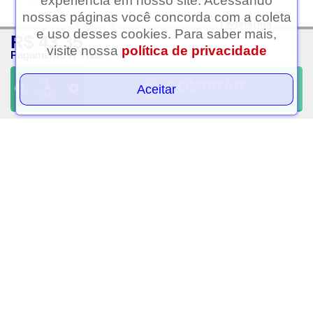
experiência em nosso site. Acessando
nossas páginas você concorda com a coleta
Ledafarma
e uso desses cookies. Para saber mais,
R$ 43,35
Clique aqui...
visite nossa
política de privacidade
Pagamento À Vista
COMPRAR
Aceitar
UND
Prevent c 1g com 10
Lavitan melatonina
comprimidos efervecente
maracuja 150
comprimidos
R$ 9,99
R$ 49,99
PAGAMENTO À VISTA
PAGAMENTO À VISTA
VOLTAR AO TOPO