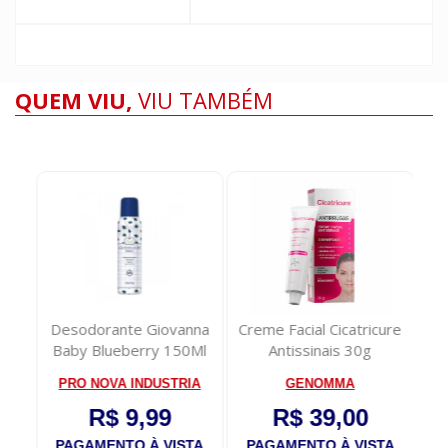
QUEM VIU,
VIU TAMBÉM
Desodorante Giovanna
Creme Facial Cicatricure
F
ove
Baby Blueberry 150Ml
Antissinais 30g
Hi
ml
L
PRO NOVA INDUSTRIA
GENOMMA
R$ 9,99
R$ 39,00
TA
PAGAMENTO À VISTA
PAGAMENTO À VISTA
P