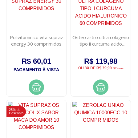
Polivitaminico vita supraz
Osteo artro ultra colageno
energy 30 comprimidos
tipo ii curcuma acido
hialuronico 60
comprimidos
R$ 60,01
R$ 119,98
OU 3X
DE
R$ 39,99
S/Juros
PAGAMENTO À VISTA
25% de
Desconto