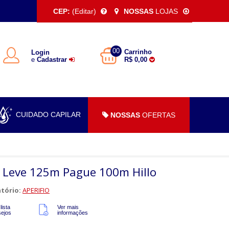
CEP:
(Editar)
NOSSAS
LOJAS
00
Carrinho
Login
e
Cadastrar
R$ 0,00
CUIDADO CAPILAR
NOSSAS
OFERTAS
o Leve 125m Pague 100m Hillo
tório:
APERIFIO
lista
Ver mais
sejos
informações