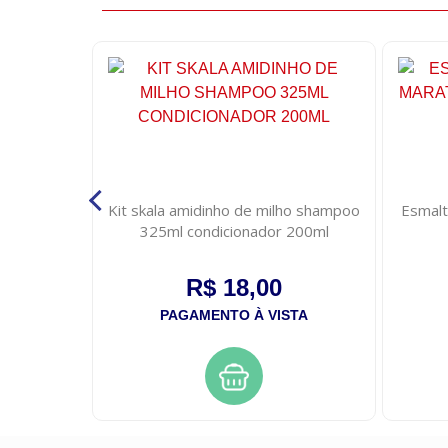
om 50g
Kit skala amidinho de milho shampoo
Esmalt
325ml condicionador 200ml
R$ 18,00
STA
PAGAMENTO À VISTA