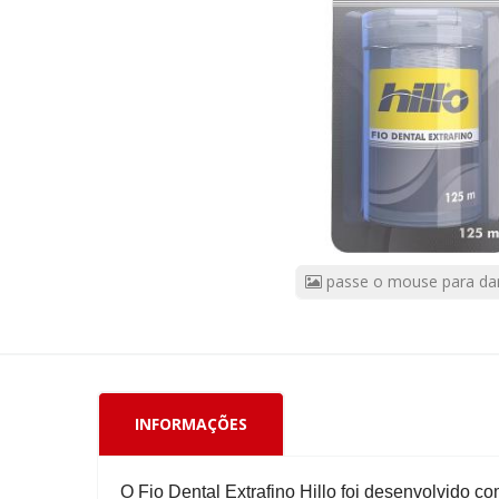
125m
Pague
100m
Hillo
CÓDIGO
DO
PRODUTO:
61581
|
Marca:
APERIFIO
passe o mouse para da
INFORMAÇÕES
O Fio Dental Extrafino Hillo foi desenvolvido c