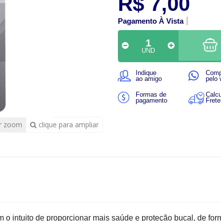
R$ 7,00
Pagamento À Vista
UND
Indique
Comp
ao amigo
pelo
Formas de
Calcu
pagamento
Frete
r zoom
clique para ampliar
om o intuito de proporcionar mais saúde e proteção bucal, de for