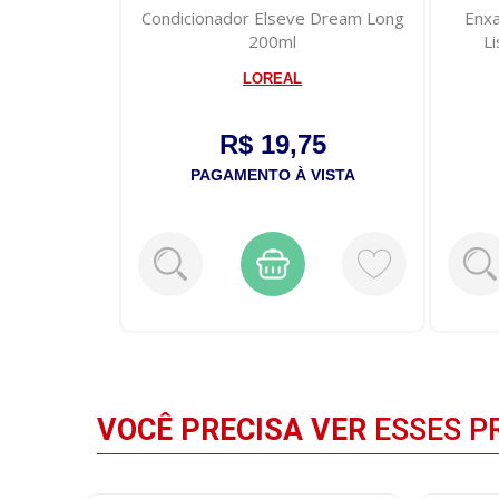
e Dream Long
Enxaguante Antisséptico Bucal
Defr
Listerine Anticáries Zero...
JOHNSON & JOHNSON
ELZA
75
R$ 33,75
VISTA
PAGAMENTO À VISTA
VOCÊ PRECISA VER
ESSES P