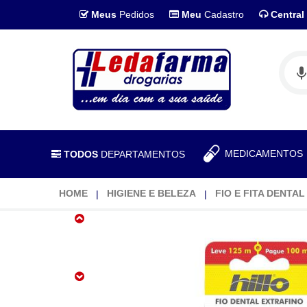
Meus
Pedidos
Meu
Cadastro
Central
MEDICAMENTO
TODOS
DEPARTAMENTOS
HOME
HIGIENE E BELEZA
FIO E FITA DENTAL
Fio
Dental
Extrafino
Leve