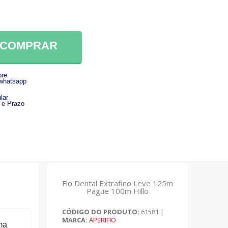
COMPRAR
re
 whatsapp
lar
 e Prazo
Fio Dental Extrafino Leve 125m
Pague 100m Hillo
CÓDIGO DO PRODUTO:
61581
|
MARCA:
APERIFIO
ma