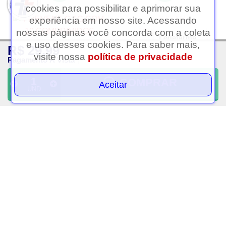
cookies para possibilitar e aprimorar sua
experiência em nosso site. Acessando
nossas páginas você concorda com a coleta
Ledafarma
e uso desses cookies. Para saber mais,
R$ 29,99
Clique aqui...
visite nossa
política de privacidade
Pagamento À Vista
COMPRAR
Aceitar
UND
Prevent c 1g com 10
Lavitan melatonina
comprimidos efervecente
maracuja 150
comprimidos
R$ 9,99
R$ 49,99
PAGAMENTO À VISTA
PAGAMENTO À VISTA
VOLTAR AO TOPO