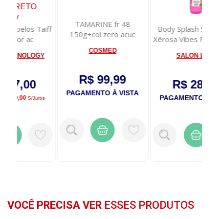
TAMARINE fr 48
aiff
Body Splash Salon Line
150g+col zero acuc
Xêrosa Vibes Pop Cabelo
e Corpo ...
COSMED
GY
SALON LINE
T
R$ 99,99
R$ 28,50
PAGAMENTO À VISTA
PAGAMENTO À VISTA
P
ros
VOCÊ PRECISA VER
ESSES PRODUTOS