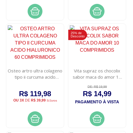
25% de
Desconto
Osteo artro ultra colageno
Vita supraz os chocolix
tipo ii curcuma acido
sabor maca do amor 10
hialuronico 60
comprimidos
DE: R$ 19,99
comprimidos
R$ 119,98
R$ 14,99
OU 3X
DE
R$ 39,99
S/Juros
PAGAMENTO À VISTA