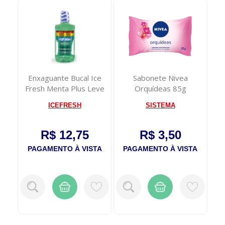
Gel
Enxaguante Bucal Ice
Sabonete Nivea
Esm
uave
Fresh Menta Plus Leve
Orquídeas 85g
500ml Pague ...
ICEFRESH
SISTEMA
R$ 12,75
R$ 3,50
TA
PAGAMENTO À VISTA
PAGAMENTO À VISTA
P