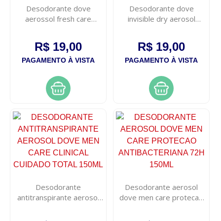
Desodorante dove
Desodorante dove
aerossol fresh care
invisible dry aerosol
pessego & leite de arroz
feminino 169ml
150ml
R$ 19,00
R$ 19,00
PAGAMENTO À VISTA
PAGAMENTO À VISTA
Desodorante
Desodorante aerosol
antitranspirante aerosol
dove men care protecao
dove men care clinical
antibacteriana 72h 150ml
cuidado total 150ml