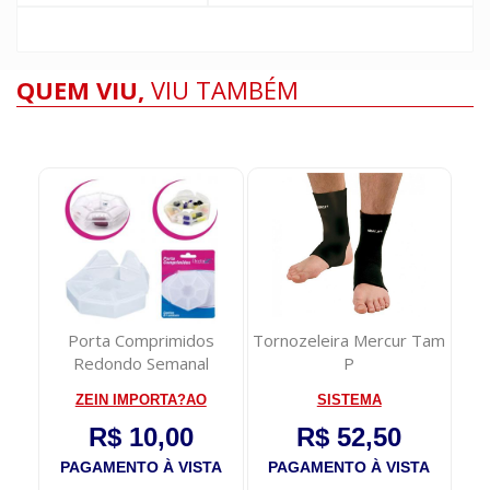
QUEM VIU,
VIU TAMBÉM
 La
Porta Comprimidos
Tornozeleira Mercur Tam
D
ml
Redondo Semanal
P
B
ZEIN IMPORTA?AO
SISTEMA
P
R$ 10,00
R$ 52,50
TA
PAGAMENTO À VISTA
PAGAMENTO À VISTA
P