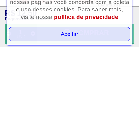
nossas páginas você concorda com a coleta
Ledafarma
e uso desses cookies. Para saber mais,
R$ 12,50
Clique aqui...
visite nossa
política de privacidade
Pagamento À Vista
COMPRAR
Aceitar
UND
Desodorante creme
Desodorante masculino
herbissimo bio protect
tres marchand classic,
cedro 55g
aerossol com 150ml
R$ 7,25
R$ 12,75
PAGAMENTO À VISTA
PAGAMENTO À VISTA
VOLTAR AO TOPO