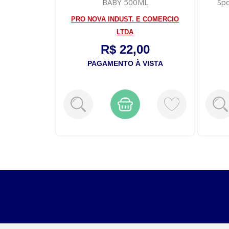
dy 150ml
BABY 500ML
Sp
TRIAL
PRO NOVA INDUST. E COMERCIO
LTDA
9
R$ 22,00
VISTA
PAGAMENTO À VISTA