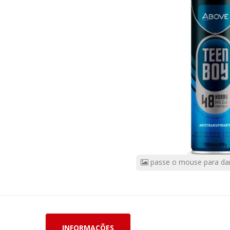
Boy
150Ml/90G
CÓDIGO
DO
PRODUTO:
61528
|
Marca:
BASTON
INDUSTRIAL
passe o mouse para da
INFORMAÇÕES