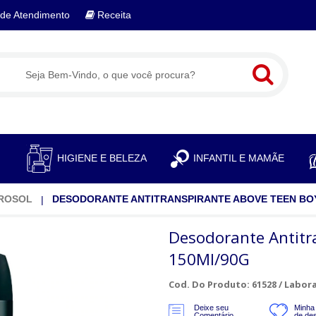
de Atendimento
Receita
S
HIGIENE E BELEZA
INFANTIL E MAMÃE
ROSOL
DESODORANTE ANTITRANSPIRANTE ABOVE TEEN BOY
Desodorante Antitr
150Ml/90G
Cod. Do Produto: 61528 /
Labora
Deixe seu
Minha 
Comentário
de de