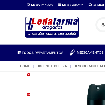
Meus
Pedidos
Meu
Cadastro
Central
MEDICAMENTO
TODOS
DEPARTAMENTOS
HOME
HIGIENE E BELEZA
DESODORANTE AE
Desodorante
Antitranspirante
Above
Teen