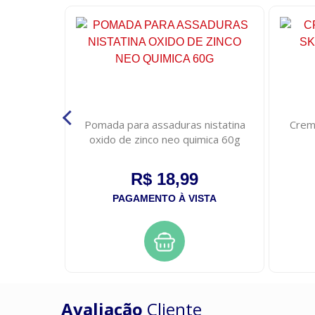
onfort eg
Pomada para assaduras nistatina
Crem
 com 7
oxido de zinco neo quimica 60g
R$ 18,99
STA
PAGAMENTO À VISTA
Avaliação
Cliente