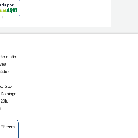
cada por
ção e não
área
aúde e
ão, São
. Domingo
20h. |
6
| *Preços