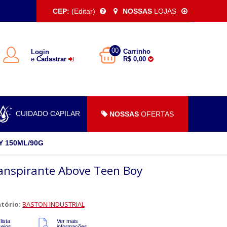
CEP:
(Editar)
NOSSAS
LOJAS
00
Carrinho
Login
e
Cadastrar
R$ 0,00
CUIDADO CAPILAR
NOSSAS
OFERTAS
 150ML/90G
anspirante Above Teen Boy
tório:
BASTON INDUSTRIAL
lista
Ver mais
sejos
informações