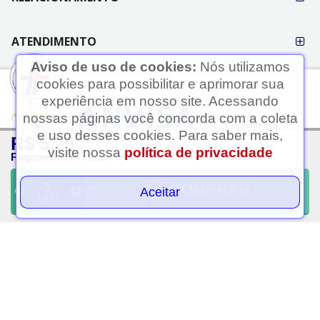
ATENDIMENTO
Aviso de uso de cookies:
Nós utilizamos
cookies para possibilitar e aprimorar sua
experiência em nosso site. Acessando
nossas páginas você concorda com a coleta
Ledafarma
e uso desses cookies. Para saber mais,
R$ 5,25
Clique aqui...
visite nossa
política de privacidade
Pagamento À Vista
A LEDAFARMA segue as determinações da Anvisa.
As informações contidas neste site não devem ser usadas para
COMPRAR
Aceitar
UND
automedicação e não substituem, em hipótese alguma, as orientações
dadas pelo profissional da área médica. Somente o médico está apto a
diagnosticar qualquer problema de saúde e prescrever o tratamento
adequado.
Razão Social: Ledafarma Drogaria Ltda | Nome Fantasia: Ledafarma |
CNPJ: 05.416.574/0001-69 | Estrada das Taipas, 2569 - Jardim Rincão,
São Paulo - SP, CEP: 02991-000 | Telefone: (11) 91237-6504 | Horário
de Funcionamento das Lojas Físicas: Segunda a sábado das 08h às