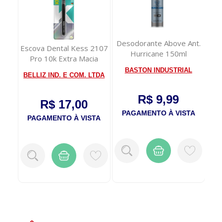
Desodorante Above Ant.
 Ame
Escova Dental Kess 2107
Hurricane 150ml
 a
Pro 10k Extra Macia
An
Me
BASTON INDUSTRIAL
BELLIZ IND. E COM. LTDA
R$ 9,99
R$ 17,00
PAGAMENTO À VISTA
TA
PAGAMENTO À VISTA
P