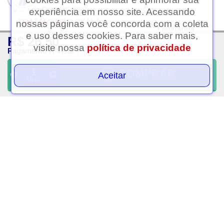
experiência em nosso site. Acessando
nossas páginas você concorda com a coleta
Ledafarma
e uso desses cookies. Para saber mais,
R$ 26,50
Clique aqui...
visite nossa
política de privacidade
Pagamento À Vista
COMPRAR
Aceitar
UND
Creme de tratamento
Creme de tratamento
skala expert bomba de
skala frutastica uva 1kg
vitaminas 1kg
R$ 11,50
R$ 11,50
PAGAMENTO À VISTA
PAGAMENTO À VISTA
VOLTAR AO TOPO