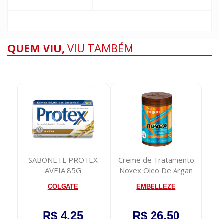
QUEM VIU,
VIU TAMBÉM
Pil
744
SABONETE PROTEX
Creme de Tratamento
ba
nso
AVEIA 85G
Novex Oleo De Argan
1kg
COLGATE
EMBELLEZE
R$ 4,25
R$ 26,50