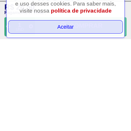
e uso desses cookies. Para saber mais,
R$ 26,50
Clique aqui...
visite nossa
política de privacidade
Pagamento À Vista
COMPRAR
Aceitar
UND
SEGURANÇA E CREDIBILIDADE
Verificada por
FORMAS DE
INSTITUCIONAL
PAGAMENTO
CENTRAL DO CLIENTE
RELACIONAMENTO