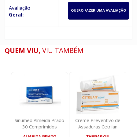
Avaliação
QUERO FAZER UMA AVALIAÇÃO
Geral:
QUEM VIU,
VIU TAMBÉM
to
Sinumed Almeida Prado
Creme Preventivo de
Lei
ex
30 Comprimidos
Assaduras Cetrilan
.
Theraskin 40g
ALMEIDA PRADO
THERASKIN