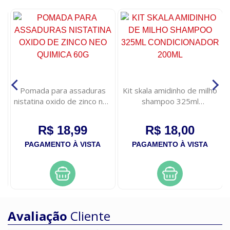
e
Pomada para assaduras
Kit skala amidinho de milho
ao
nistatina oxido de zinco neo
shampoo 325ml
quimica 60g
condicionador 200ml
R$ 18,99
R$ 18,00
PAGAMENTO À VISTA
PAGAMENTO À VISTA
Avaliação
Cliente