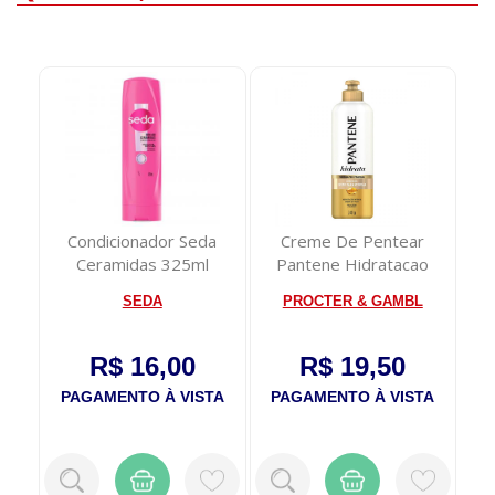
la
Condicionador Seda
Creme De Pentear
Esm
1446
Ceramidas 325ml
Pantene Hidratacao
Man
240g
SEDA
PROCTER & GAMBL
CO
R$ 16,00
R$ 19,50
TA
PAGAMENTO À VISTA
PAGAMENTO À VISTA
P