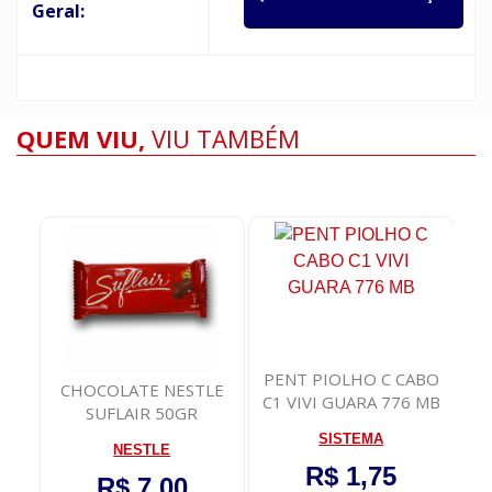
Geral:
QUEM VIU,
VIU TAMBÉM
PENT PIOLHO C CABO
Re
CHOCOLATE NESTLE
C1 VIVI GUARA 776 MB
vas
SUFLAIR 50GR
SISTEMA
NESTLE
R$ 1,75
R$ 7,00