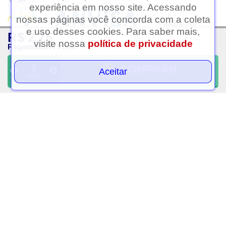
experiência em nosso site. Acessando
nossas páginas você concorda com a coleta
Ledafarma
e uso desses cookies. Para saber mais,
R$ 2,75
Clique aqui...
visite nossa
política de privacidade
Pagamento À Vista
A LEDAFARMA segue as determinações da Anvisa.
As informações contidas neste site não devem ser usadas para
COMPRAR
Aceitar
UND
automedicação e não substituem, em hipótese alguma, as orientações
dadas pelo profissional da área médica. Somente o médico está apto a
diagnosticar qualquer problema de saúde e prescrever o tratamento
adequado.
Razão Social: Ledafarma Drogaria Ltda | Nome Fantasia: Ledafarma |
CNPJ: 05.416.574/0001-69 | Estrada das Taipas, 2569 - Jardim Rincão,
São Paulo - SP, CEP: 02991-000 | Telefone: (11) 91237-6504 | Horário
de Funcionamento das Lojas Físicas: Segunda a sábado das 08h às
21h. Domingo das 08h às 20h. Atendimento Online (WhatsApp):
Segunda a sábado das 09h às 20h. Entregas via Delivery: Segunda a
sábado das 14h às 20h. | Farmacêutico Responsável: Dra.
Soraia
Ramos de Andrade
| CRF/SP:
32109
|Autorização de Funcionamento da
Empresa (AFE):
0.335.486