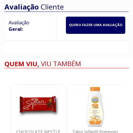
Avaliação
Cliente
Avaliação
QUERO FAZER UMA AVALIAÇÃO
Geral:
QUEM VIU,
VIU TAMBÉM
o
CHOCOLATE NESTLE
Talco Infantil Pompom
C