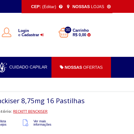
CEP:
(Editar)
NOSSAS
LOJAS
00
Carrinho
Login
e
Cadastrar
R$ 0,00
CUIDADO CAPILAR
NOSSAS
OFERTAS
enckiser 8,75mg 16 Pastilhas
tório:
RECKITT BENCKISER
lista
Ver mais
sejos
informações