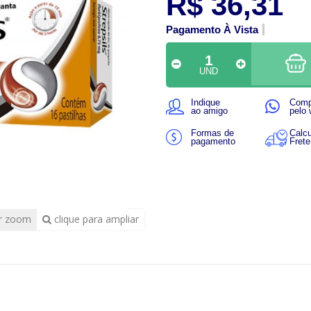
R$ 36,31
Pagamento À Vista
UND
Indique
Comp
ao amigo
pelo
Formas de
Calcu
pagamento
Frete
r zoom
clique para ampliar