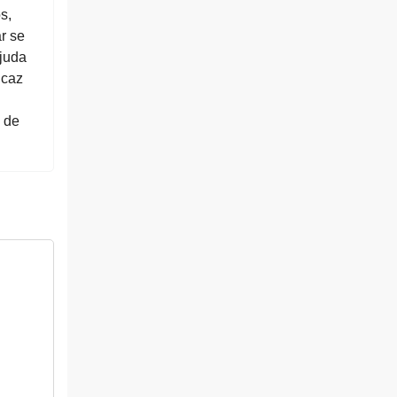
s,
r se
juda
icaz
l de