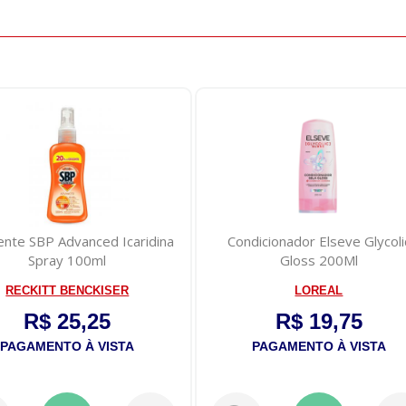
 Icaridina
Condicionador Elseve Glycolic
Creme 
Gloss 200Ml
Vee
SER
LOREAL
R
R$ 19,75
STA
PAGAMENTO À VISTA
P