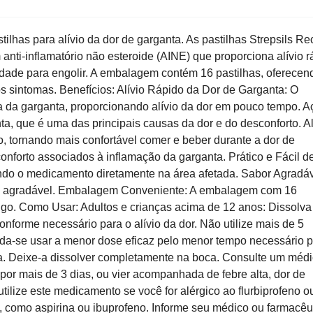
lhas para alívio da dor de garganta. As pastilhas Strepsils Rec
nti-inflamatório não esteroide (AINE) que proporciona alívio r
uldade para engolir. A embalagem contém 16 pastilhas, oferecen
 sintomas. Benefícios: Alívio Rápido da Dor de Garganta: O
da da garganta, proporcionando alívio da dor em pouco tempo. 
ta, que é uma das principais causas da dor e do desconforto. Al
ão, tornando mais confortável comer e beber durante a dor de
conforto associados à inflamação da garganta. Prático e Fácil d
ando o medicamento diretamente na área afetada. Sabor Agradáv
is agradável. Embalagem Conveniente: A embalagem com 16
nsigo. Como Usar: Adultos e crianças acima de 12 anos: Dissolv
onforme necessário para o alívio da dor. Não utilize mais de 5
da-se usar a menor dose eficaz pelo menor tempo necessário 
eira. Deixe-a dissolver completamente na boca. Consulte um méd
r por mais de 3 dias, ou vier acompanhada de febre alta, dor de
ilize este medicamento se você for alérgico ao flurbiprofeno o
), como aspirina ou ibuprofeno. Informe seu médico ou farmacêu