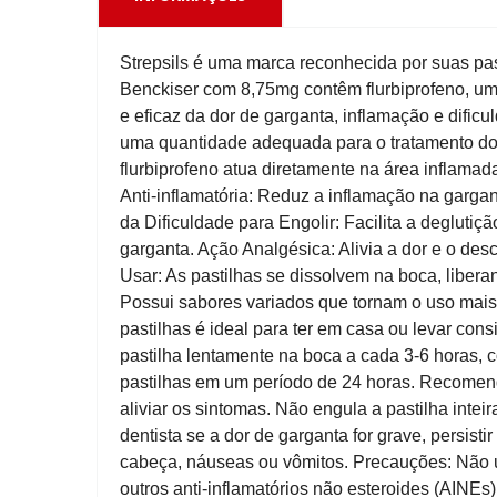
Strepsils é uma marca reconhecida por suas pasti
Benckiser com 8,75mg contêm flurbiprofeno, um a
e eficaz da dor de garganta, inflamação e dific
uma quantidade adequada para o tratamento dos
flurbiprofeno atua diretamente na área inflama
Anti-inflamatória: Reduz a inflamação na gargan
da Dificuldade para Engolir: Facilita a deglutiç
garganta. Ação Analgésica: Alivia a dor e o des
Usar: As pastilhas se dissolvem na boca, liber
Possui sabores variados que tornam o uso ma
pastilhas é ideal para ter em casa ou levar co
pastilha lentamente na boca a cada 3-6 horas, c
pastilhas em um período de 24 horas. Recomen
aliviar os sintomas. Não engula a pastilha int
dentista se a dor de garganta for grave, persisti
cabeça, náuseas ou vômitos. Precauções: Não ut
outros anti-inflamatórios não esteroides (AINEs