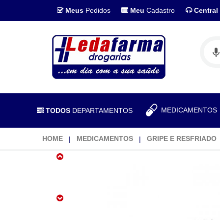
Meus
Pedidos
Meu
Cadastro
Central
MEDICAMENTO
TODOS
DEPARTAMENTOS
HOME
MEDICAMENTOS
GRIPE E RESFRIADO
Strepsils
Reckitt
Benckiser
8,75mg