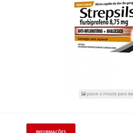
16
Pastilhas
CÓDIGO
DO
PRODUTO:
60768
|
Marca:
RECKITT
BENCKISER
passe o mouse para da
INFORMAÇÕES