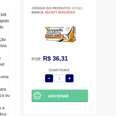
CÓDIGO DO PRODUTO:
60768
|
MARCA:
RECKITT BENCKISER
kitt
ápido
do
Ação
ívio
R$ 36,31
e
POR:
el:
QUANTIDADE
a uma
para
ico ou
ADICIONAR
u a
tico