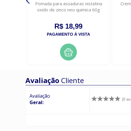
ve oleo
Pomada para assaduras nistatina
Crem
 intensa
oxido de zinco neo quimica 60g
R$ 18,99
STA
PAGAMENTO À VISTA
Avaliação
Cliente
Avaliação
(0 av
Geral: