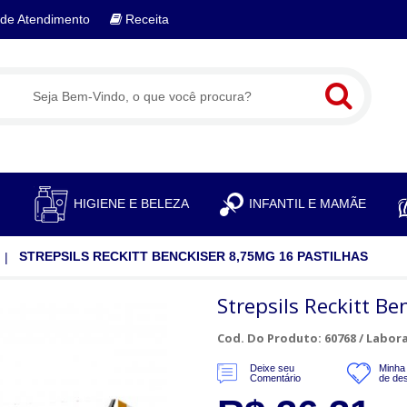
de Atendimento
Receita
S
HIGIENE E BELEZA
INFANTIL E MAMÃE
STREPSILS RECKITT BENCKISER 8,75MG 16 PASTILHAS
Strepsils Reckitt B
Cod. Do Produto: 60768 /
Labora
Deixe seu
Minha 
Comentário
de de