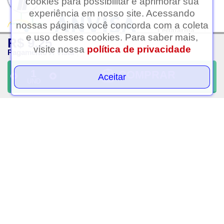
cookies para possibilitar e aprimorar sua
experiência em nosso site. Acessando
nossas páginas você concorda com a coleta
Ledafarma
e uso desses cookies. Para saber mais,
R$ 9,25
Clique aqui...
visite nossa
política de privacidade
Pagamento À Vista
A LEDAFARMA segue as determinações da Anvisa.
As informações contidas neste site não devem ser usadas para
COMPRAR
Aceitar
UND
automedicação e não substituem, em hipótese alguma, as orientações
dadas pelo profissional da área médica. Somente o médico está apto a
diagnosticar qualquer problema de saúde e prescrever o tratamento
adequado.
Razão Social: Ledafarma Drogaria Ltda | Nome Fantasia: Ledafarma |
CNPJ: 05.416.574/0001-69 | Estrada das Taipas, 2569 - Jardim Rincão,
São Paulo - SP, CEP: 02991-000 | Telefone: (11) 91237-6504 | Horário
de Funcionamento das Lojas Físicas: Segunda a sábado das 08h às
21h. Domingo das 08h às 20h. Atendimento Online (WhatsApp):
Segunda a sábado das 09h às 20h. Entregas via Delivery: Segunda a
sábado das 14h às 20h. | Farmacêutico Responsável: Dra.
Soraia
Ramos de Andrade
| CRF/SP:
32109
|Autorização de Funcionamento da