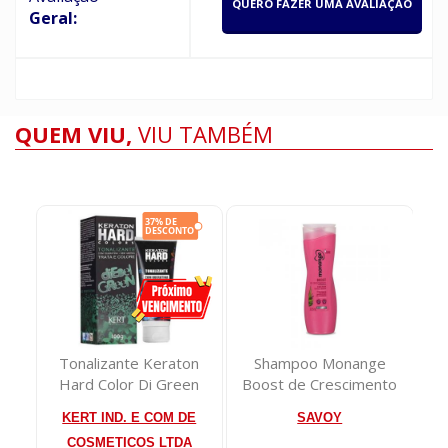
QUERO FAZER UMA AVALIAÇÃO
Geral:
QUEM VIU,
VIU TAMBÉM
o
Tonalizante Keraton
Shampoo Monange
De
00g
Hard Color Di Green
Boost de Crescimento
Ae
100g
325ml
KERT IND. E COM DE
SAVOY
COSMETICOS LTDA