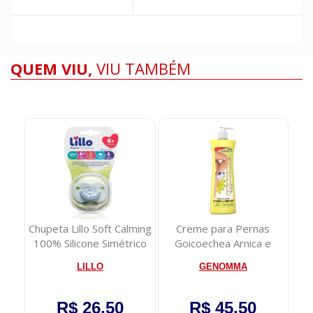
QUEM VIU,
VIU TAMBÉM
ming
Creme para Pernas
Fralda Pampers SuperSec
Ti
ico
Goicoechea Arnica e
Tamanho XG 22 unidades
Camomila 400ml
GENOMMA
PROCTER & GAMBL
R$ 45,50
R$ 37,50