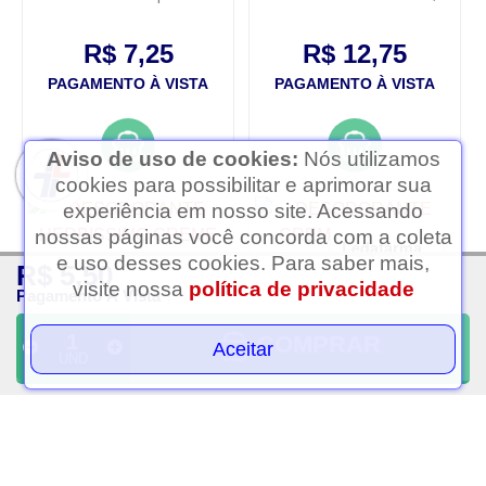
cedro 55g
aerossol com 150ml
R$ 7,25
R$ 12,75
PAGAMENTO À VISTA
PAGAMENTO À VISTA
Aviso de uso de cookies:
Nós utilizamos
cookies para possibilitar e aprimorar sua
experiência em nosso site. Acessando
nossas páginas você concorda com a coleta
Ledafarma
e uso desses cookies. Para saber mais,
Clique aqui...
R$ 5,50
visite nossa
política de privacidade
Pagamento À Vista
COMPRAR
Aceitar
UND
Desodorante herbissimo
Desodorante creme tabu
creme unissex neutro 55g
55g
R$ 7,25
R$ 5,75
PAGAMENTO À VISTA
PAGAMENTO À VISTA