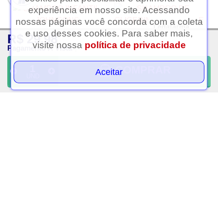
experiência em nosso site. Acessando
nossas páginas você concorda com a coleta
Ledafarma
e uso desses cookies. Para saber mais,
R$ 29,98
Clique aqui...
visite nossa
política de privacidade
Pagamento À Vista
COMPRAR
Aceitar
UND
Shampoo infantil johnsons
Shampoo de glicerina baby
blackinho poderoso 400ml
dove hidratacao
glicerinada 200ml
R$ 27,75
R$ 16,00
PAGAMENTO À VISTA
PAGAMENTO À VISTA
VOLTAR AO TOPO