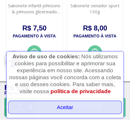
Sabonete infantil johnsons
Sabonete senador sport
& johnsons glicerinado
130g
80g
R$ 7,50
R$ 8,00
PAGAMENTO À VISTA
PAGAMENTO À VISTA
Aviso de uso de cookies:
Nós utilizamos
cookies para possibilitar e aprimorar sua
experiência em nosso site. Acessando
nossas páginas você concorda com a coleta
Ledafarma
e uso desses cookies. Para saber mais,
R$ 5,50
Clique aqui...
visite nossa
política de privacidade
Pagamento À Vista
COMPRAR
Aceitar
UND
Sabonete dove cuidado
Sabonete em barra protex
anibac 90g
nutri protect macadamia
85g