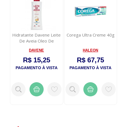
4
Hidratante Davene Leite
Corega Ultra Creme 40g
o
De Aveia Oleo De
Amêndoas 180ml
DAVENE
HALEON
R$ 15,25
R$ 67,75
TA
PAGAMENTO À VISTA
PAGAMENTO À VISTA
P