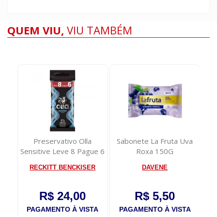
QUEM VIU,
VIU TAMBÉM
te
Preservativo Olla
Sabonete La Fruta Uva
P
s
Sensitive Leve 8 Pague 6
Roxa 150G
An
RECKITT BENCKISER
DAVENE
R$ 24,00
R$ 5,50
TA
PAGAMENTO À VISTA
PAGAMENTO À VISTA