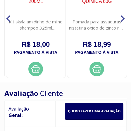
ml
Kit skala amidinho de milho
Pomada para assaduras
shampoo 325ml
nistatina oxido de zinco neo
condicionador 200ml
quimica 60g
R$ 18,00
R$ 18,99
PAGAMENTO À VISTA
PAGAMENTO À VISTA
Avaliação
Cliente
Avaliação
QUERO FAZER UMA AVALIAÇÃO
Geral: