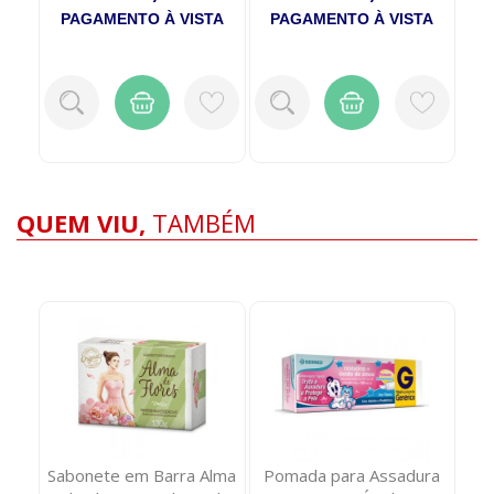
TA
PAGAMENTO À VISTA
PAGAMENTO À VISTA
P
QUEM VIU,
TAMBÉM
Sabonete em Barra Alma
Pomada para Assadura
Fr