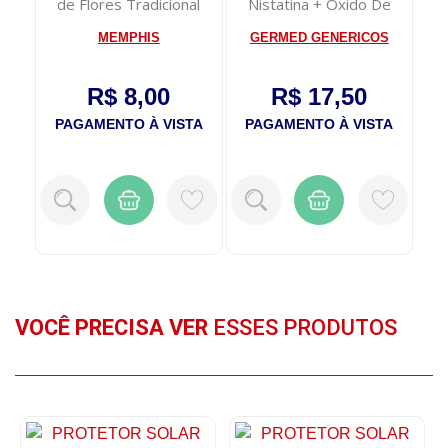
sh
de Flores Tradicional
Nistatina + Óxido De
Ga
ml
130g
Zinco Pomada ...
MEMPHIS
GERMED GENERICOS
ME
R$ 8,00
R$ 17,50
TA
PAGAMENTO À VISTA
PAGAMENTO À VISTA
P
VOCÊ PRECISA VER
ESSES PRODUTOS