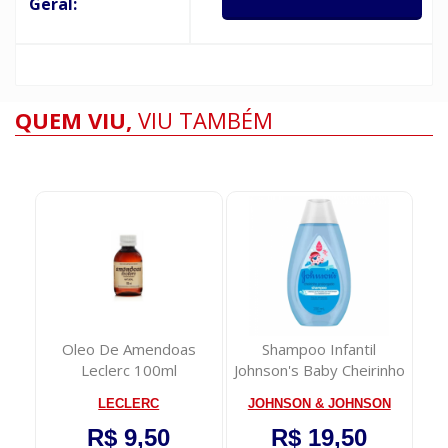
Geral:
QUEM VIU,
VIU TAMBÉM
sos
Oleo De Amendoas
Shampoo Infantil
Leclerc 100ml
Johnson's Baby Cheirinho
Pr
Prolongado 20...
LECLERC
JOHNSON & JOHNSON
R$ 9,50
R$ 19,50