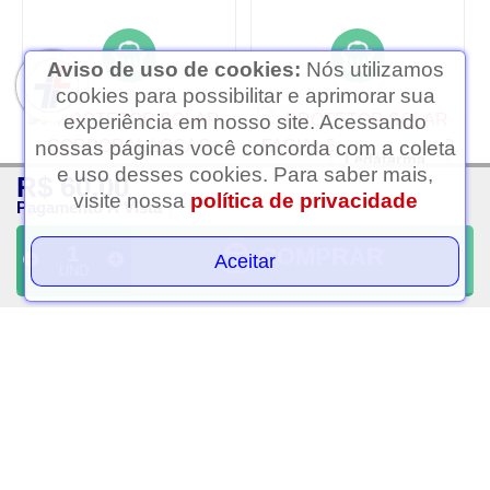
Aviso de uso de cookies:
Nós utilizamos
cookies para possibilitar e aprimorar sua
experiência em nosso site. Acessando
nossas páginas você concorda com a coleta
Ledafarma
e uso desses cookies. Para saber mais,
R$ 60,00
Clique aqui...
visite nossa
política de privacidade
Pagamento À Vista
COMPRAR
Aceitar
UND
Protetor solar corporal
Protetor solar facial episol
locao fps 99 episol 60g
color fps 70 tom 2 claro
40ml
R$ 134,75
R$ 94,99
OU 3X
DE
R$ 44,92
OU 2X
DE
R$ 47,50
S/Juros
S/Juros