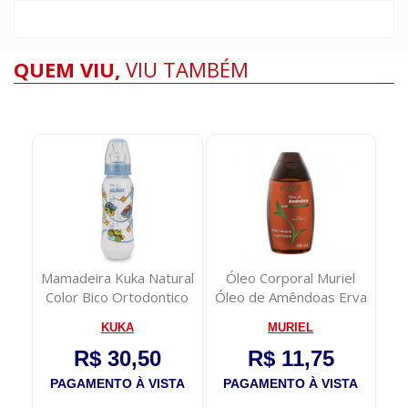
QUEM VIU,
VIU TAMBÉM
Ant.
Mamadeira Kuka Natural
Óleo Corporal Muriel
Cre
Color Bico Ortodontico
Óleo de Amêndoas Erva
Di
Azul 250m...
Doce 100ml
L
KUKA
MURIEL
R$ 30,50
R$ 11,75
TA
PAGAMENTO À VISTA
PAGAMENTO À VISTA
P