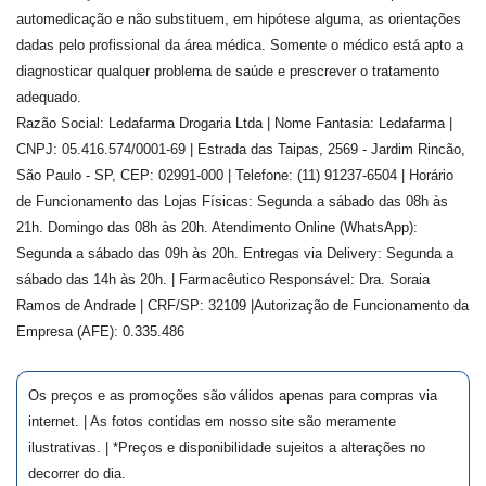
automedicação e não substituem, em hipótese alguma, as orientações
dadas pelo profissional da área médica. Somente o médico está apto a
diagnosticar qualquer problema de saúde e prescrever o tratamento
adequado.
Razão Social: Ledafarma Drogaria Ltda | Nome Fantasia: Ledafarma |
CNPJ: 05.416.574/0001-69 | Estrada das Taipas, 2569 - Jardim Rincão,
São Paulo - SP, CEP: 02991-000 | Telefone: (11) 91237-6504 | Horário
de Funcionamento das Lojas Físicas: Segunda a sábado das 08h às
21h. Domingo das 08h às 20h. Atendimento Online (WhatsApp):
Segunda a sábado das 09h às 20h. Entregas via Delivery: Segunda a
sábado das 14h às 20h. | Farmacêutico Responsável: Dra.
Soraia
Ramos de Andrade
| CRF/SP:
32109
|Autorização de Funcionamento da
Empresa (AFE):
0.335.486
Os preços e as promoções são válidos apenas para compras via
internet. | As fotos contidas em nosso site são meramente
ilustrativas. | *Preços e disponibilidade sujeitos a alterações no
decorrer do dia.