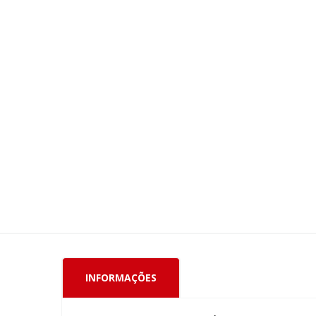
Genericos
10mg,
Caixa
Com
30
Comprimidos
Revestidos
CÓDIGO
DO
PRODUTO:
61677
|
Marca:
BIOLAB
GENERICOS
INFORMAÇÕES