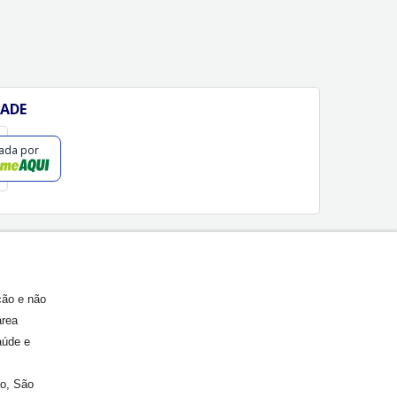
DADE
cada por
ção e não
área
aúde e
ão, São