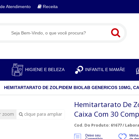
de Atendimento
Receita
S
HIGIENE E BELEZA
INFANTIL E MAMÃE
HEMITARTARATO DE ZOLPIDEM BIOLAB GENERICOS 10MG, CA
Hemitartarato De Z
Caixa Com 30 Comp
r zoom
clique para ampliar
Cod. Do Produto: 61677 /
Labora
Deixe seu
Minha 
Comentário
de de