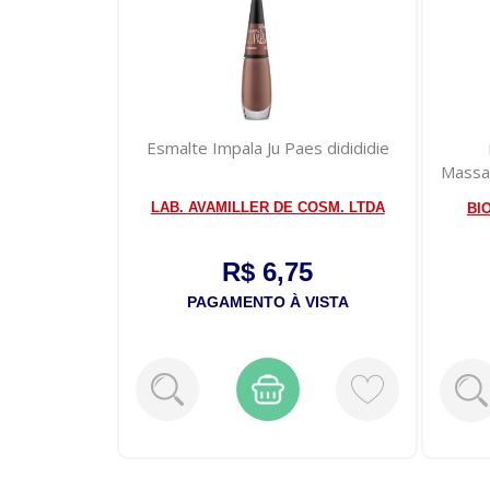
Esmalte Impala Ju Paes didididie
anspirante
sh 150ml
Massa
LAB. AVAMILLER DE COSM. LTDA
TRIAL
BI
R$ 6,75
9
PAGAMENTO À VISTA
VISTA