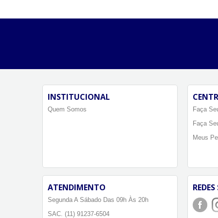
INSTITUCIONAL
CENTR
Quem Somos
Faça Seu
Faça Se
Meus Pe
ATENDIMENTO
REDES 
Segunda A Sábado Das 09h Às 20h
SAC. (11) 91237-6504