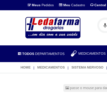
Meus
Pedidos
Meu
Cadastro
Central
MEDICAMENTO
TODOS
DEPARTAMENTOS
HOME
MEDICAMENTOS
SISTEMA NERVOSO
Hemitartarato
De
passe o mouse para da
Zolpidem
Biolab