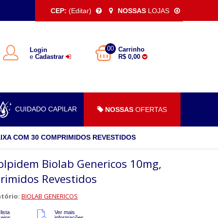
CEP:
(Editar)
NOSSAS
LOJAS
00
Carrinho
Login
e
Cadastrar
R$ 0,00
CUIDADO CAPILAR
NOSSAS
OFERTAS
IXA COM 30 COMPRIMIDOS REVESTIDOS
olpidem Biolab Genericos 10mg,
rimidos Revestidos
tório:
BIOLAB GENERICOS
lista
Ver mais
sejos
informações