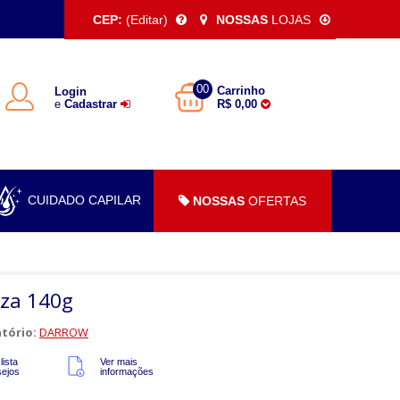
CEP:
(Editar)
NOSSAS
LOJAS
00
Carrinho
Login
e
Cadastrar
R$ 0,00
CUIDADO CAPILAR
NOSSAS
OFERTAS
eza 140g
tório:
DARROW
lista
Ver mais
sejos
informações