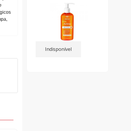
e
ógicos
mpa,
Indisponível