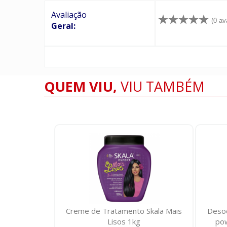
Avaliação
(0 av
Geral:
QUEM VIU,
VIU TAMBÉM
Goicoechea
Creme de Tratamento Skala Mais
Desod
la 400ml
Lisos 1kg
pow