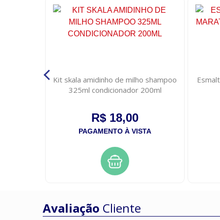
ve oleo
Kit skala amidinho de milho shampoo
Esmalt
 intensa
325ml condicionador 200ml
R$ 18,00
STA
PAGAMENTO À VISTA
Avaliação
Cliente