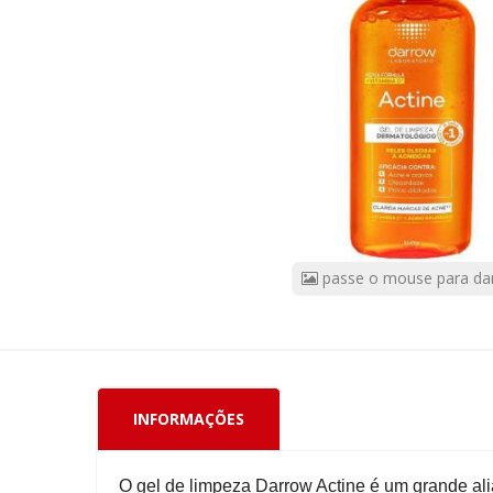
140g
CÓDIGO
DO
PRODUTO:
57774
|
Marca:
DARROW
passe o mouse para da
INFORMAÇÕES
O gel de limpeza Darrow Actine é um grande ali