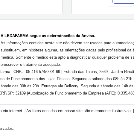
A LEDAFARMA segue as determinações da Anvisa.
As informações contidas neste site não devem ser usadas para automedica
substituem, em hipótese alguma, as orientações dadas pelo profissional da 
médica. Somente o médico está apto a diagnosticar qualquer problema de s
prescrever o tratamento adequado.
farma | CNPJ: 05.416.574/0001-69 | Estrada das Taipas, 2569 - Jardim Rinc
rário de Funcionamento das Lojas Físicas: Segunda a sábado das 08h às 21h
ábado das 09h às 20h. Entregas via Delivery: Segunda a sábado das 14h às 
 CRF/SP:
32109
|Autorização de Funcionamento da Empresa (AFE):
0.335.48
ia internet. | As fotos contidas em nosso site são meramente ilustrativas. 
ervados.