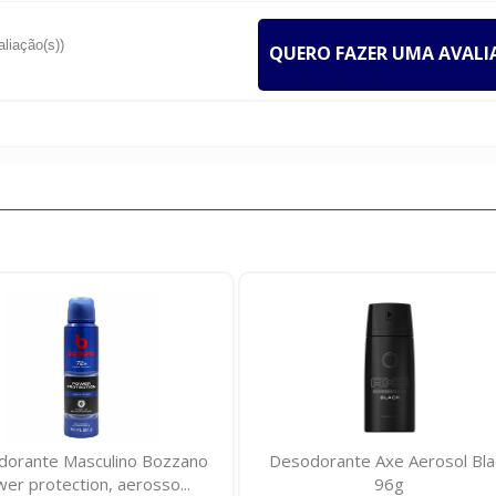
aliação(s))
QUERO FAZER UMA AVAL
orante Masculino Bozzano
Desodorante Axe Aerosol Bla
er protection, aerosso...
96g