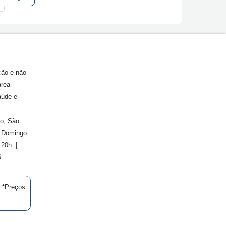
ção e não
área
aúde e
ão, São
. Domingo
20h. |
6
| *Preços