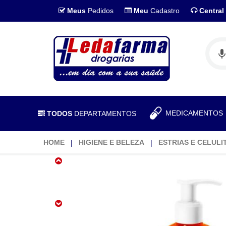
Meus
Pedidos
Meu
Cadastro
Central
MEDICAMENTO
TODOS
DEPARTAMENTOS
HOME
HIGIENE E BELEZA
ESTRIAS E CELULI
Actine
Gel
De
Limpeza