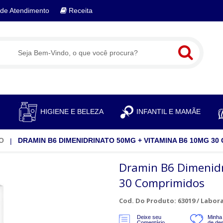
de Atendimento
Receita
S
HIGIENE E BELEZA
INFANTIL E MAMÃE
O
DRAMIN B6 DIMENIDRINATO 50MG + VITAMINA B6 10MG 30
Dramin B6 Dimenid
30 Comprimidos
Cod. Do Produto: 63019 /
Labora
Deixe seu
Minha 
Comentário
de de