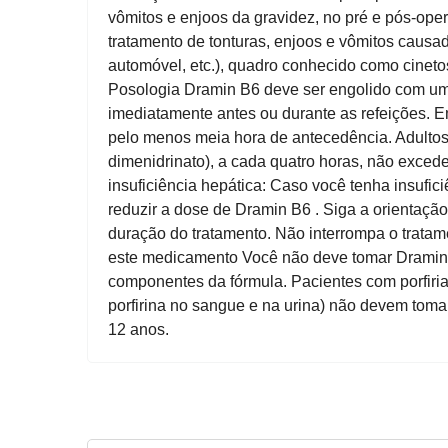
vômitos e enjoos da gravidez, no pré e pós-ope
tratamento de tonturas, enjoos e vômitos causa
automóvel, etc.), quadro conhecido como cinetos
Posologia Dramin B6 deve ser engolido com um
imediatamente antes ou durante as refeições. 
pelo menos meia hora de antecedência. Adultos
dimenidrinato), a cada quatro horas, não exced
insuficiência hepática: Caso você tenha insufici
reduzir a dose de Dramin B6 . Siga a orientaçã
duração do tratamento. Não interrompa o trat
este medicamento Você não deve tomar Dramin B6
componentes da fórmula. Pacientes com porfiria
porfirina no sangue e na urina) não devem tom
12 anos.