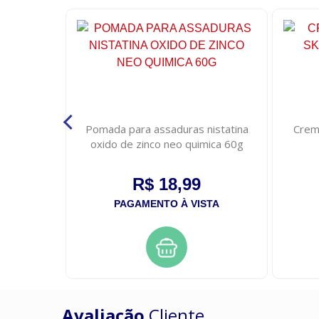
onfort eg
Pomada para assaduras nistatina
Crem
 com 7
oxido de zinco neo quimica 60g
R$ 18,99
STA
PAGAMENTO À VISTA
Avaliação
Cliente