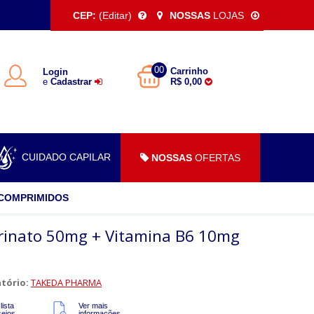
CEP:
(Editar)
NOSSAS
LOJAS
00
Carrinho
Login
e
Cadastrar
R$ 0,00
CUIDADO CAPILAR
NOSSAS
OFERTAS
 COMPRIMIDOS
rinato 50mg + Vitamina B6 10mg
tório:
TAKEDA PHARMA
lista
Ver mais
sejos
informações