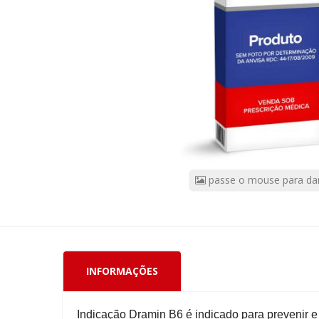
+
Vitamina
B6
10mg
30
Comprimidos
CÓDIGO
DO
PRODUTO:
63019
passe o mouse para da
|
Marca:
TAKEDA
PHARMA
INFORMAÇÕES
Indicação Dramin B6 é indicado para prevenir e 