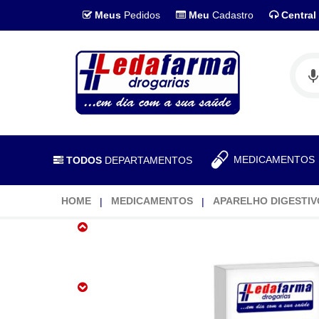
Meus
Pedidos
Meu
Cadastro
Central
MEDICAMENTO
TODOS
DEPARTAMENTOS
HOME
MEDICAMENTOS
APARELHO DIGESTIV
Dramin
B6
Dimenidrinato
50mg