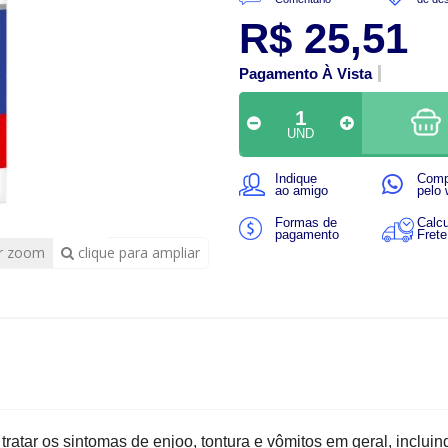
R$ 25,51
Pagamento À Vista
UND
Indique
Comp
ao amigo
pelo
Formas de
Calcu
pagamento
Frete
r zoom
clique para ampliar
tratar os sintomas de enjoo, tontura e vômitos em geral, incluin