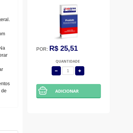
eral.
com
R$ 25,51
 Na
POR:
erar
QUANTIDADE
ar
entos
 de
ADICIONAR