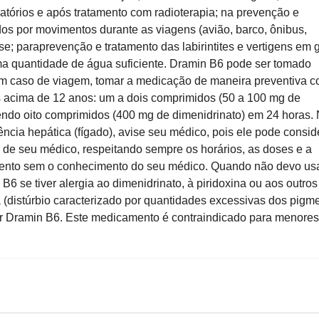
ratórios e após tratamento com radioterapia; na prevenção e
dos por movimentos durante as viagens (avião, barco, ônibus,
e; paraprevenção e tratamento das labirintites e vertigens em g
a quantidade de água suficiente. Dramin B6 pode ser tomado
Em caso de viagem, tomar a medicação de maneira preventiva 
 acima de 12 anos: um a dois comprimidos (50 a 100 mg de
endo oito comprimidos (400 mg de dimenidrinato) em 24 horas.
ência hepática (fígado), avise seu médico, pois ele pode consid
o de seu médico, respeitando sempre os horários, as doses e a
amento sem o conhecimento do seu médico. Quando não devo us
 se tiver alergia ao dimenidrinato, à piridoxina ou aos outros
 (distúrbio caracterizado por quantidades excessivas dos pigm
ar Dramin B6. Este medicamento é contraindicado para menores