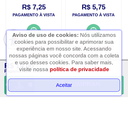
R$ 7,25
R$ 5,75
PAGAMENTO À VISTA
PAGAMENTO À VISTA
Aviso de uso de cookies:
Nós utilizamos
cookies para possibilitar e aprimorar sua
experiência em nosso site. Acessando
nossas páginas você concorda com a coleta
Ledafarma
e uso desses cookies. Para saber mais,
R$ 19,00
Clique aqui...
visite nossa
política de privacidade
Pagamento À Vista
COMPRAR
Aceitar
UND
Desodorante dap rollon
Desodorante rexona men
55ml
active roll-on
R$ 12,25
R$ 10,25
PAGAMENTO À VISTA
PAGAMENTO À VISTA