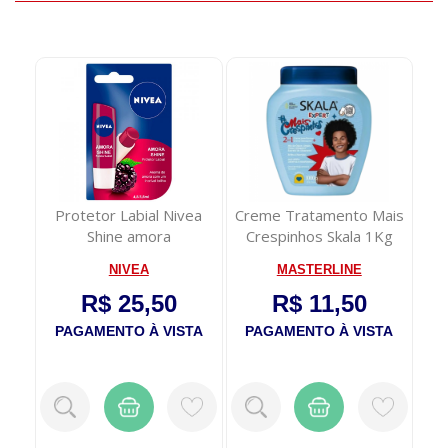
e
Protetor Labial Nivea
Creme Tratamento Mais
C
 Sem
Shine amora
Crespinhos Skala 1Kg
No
NIVEA
MASTERLINE
R$ 25,50
R$ 11,50
TA
PAGAMENTO À VISTA
PAGAMENTO À VISTA
P