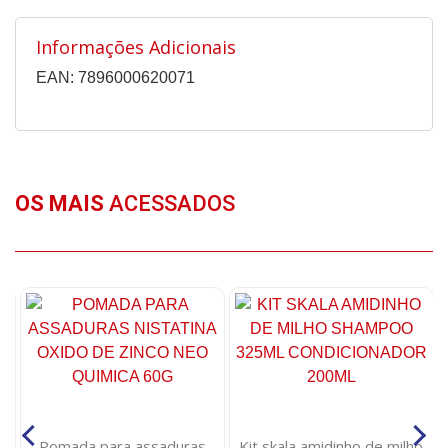
Informações Adicionais
EAN: 7896000620071
OS MAIS
ACESSADOS
ml
Pomada para assaduras
Kit skala amidinho de milho