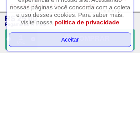
nossas páginas você concorda com a coleta
Ledafarma
e uso desses cookies. Para saber mais,
R$ 25,00
Clique aqui...
visite nossa
política de privacidade
Pagamento À Vista
COMPRAR
Aceitar
UND
Mamadeira kuka big
Mamadeira lillo super
universal azul 330ml
evolution divertida 6m
300ml azul
R$ 39,00
R$ 44,50
PAGAMENTO À VISTA
PAGAMENTO À VISTA
VOLTAR AO TOPO