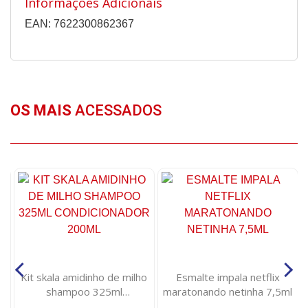
Informações Adicionais
EAN: 7622300862367
OS MAIS
ACESSADOS
Kit skala amidinho de milho
Esmalte impala netflix
shampoo 325ml
maratonando netinha 7,5ml
g
condicionador 200ml