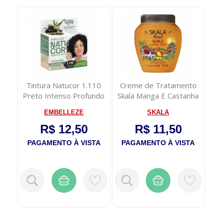
to
Tintura Natucor 1.110
Creme de Tratamento
C
o de
Preto Intenso Profundo
Skala Manga E Castanha
So
Do Para 1kg
EMBELLEZE
SKALA
R$ 12,50
R$ 11,50
TA
PAGAMENTO À VISTA
PAGAMENTO À VISTA
P