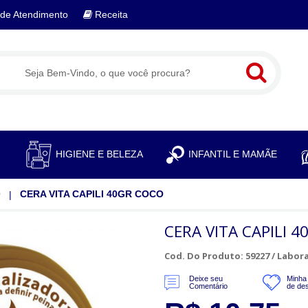
de Atendimento
Receita
S
HIGIENE E BELEZA
INFANTIL E MAMÃE
O
CERA VITA CAPILI 40GR COCO
CERA VITA CAPILI 
Cod. Do Produto: 59227 /
Labora
Deixe seu
Minha 
Comentário
de de