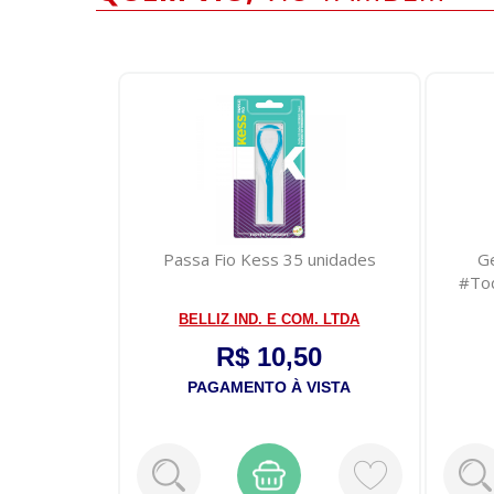
nila Davene
Passa Fio Kess 35 unidades
Ge
#Tod
BELLIZ IND. E COM. LTDA
0
R$ 10,50
VISTA
PAGAMENTO À VISTA