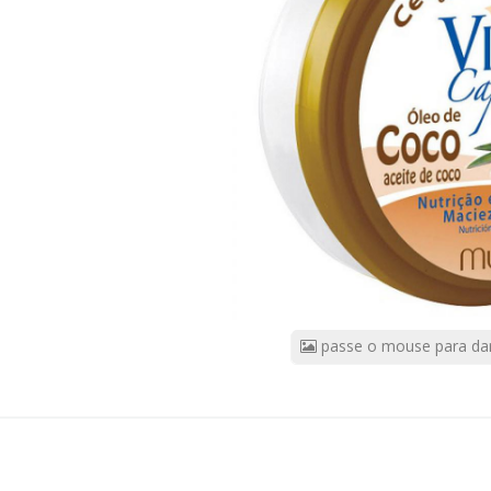
COCO
CÓDIGO
DO
PRODUTO:
59227
|
Marca:
Muriel
passe o mouse para da