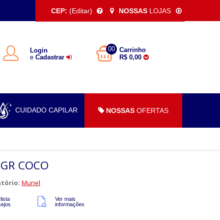
CEP:
(Editar)
NOSSAS
LOJAS
00
Carrinho
Login
e
Cadastrar
R$ 0,00
CUIDADO CAPILAR
NOSSAS
OFERTAS
40GR COCO
tório:
Muriel
lista
Ver mais
sejos
informações