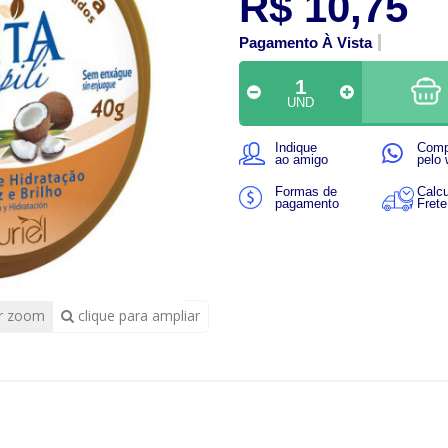
R$ 10,75
Pagamento À Vista
UND
Indique
Comp
ao amigo
pelo
Formas de
Calcu
pagamento
Frete
r zoom
clique para ampliar