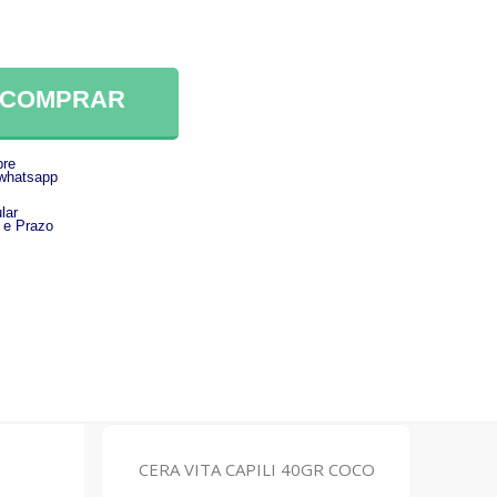
COMPRAR
re
 whatsapp
lar
 e Prazo
CERA VITA CAPILI 40GR COCO