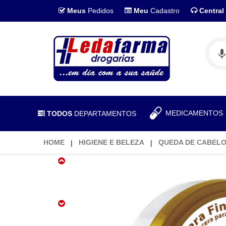
Meus
Pedidos
Meu
Cadastro
Central
MEDICAMENTO
TODOS
DEPARTAMENTOS
HOME
HIGIENE E BELEZA
QUEDA DE CABEL
CERA
VITA
CAPILI
40GR