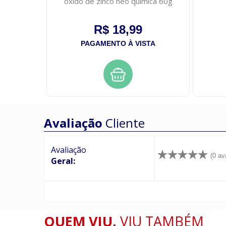
oxido de zinco neo quimica 60g
R$ 18,99
PAGAMENTO À VISTA
UROS
Avaliação
Cliente
Avaliação
(0 av
Geral:
QUEM VIU,
VIU TAMBÉM