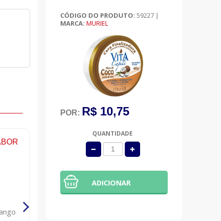
CÓDIGO DO PRODUTO:
59227
|
MARCA:
MURIEL
R$ 10,75
POR:
QUANTIDADE
ADICIONAR
rango
Toalhas umedecidas baby lenn com
Kit skala 