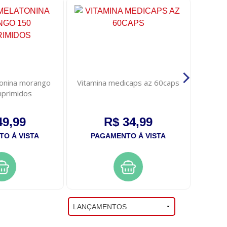
tonina morango
Vitamina medicaps az 60caps
Rehy
primidos
nut
49,99
R$ 34,99
O À VISTA
PAGAMENTO À VISTA
PA