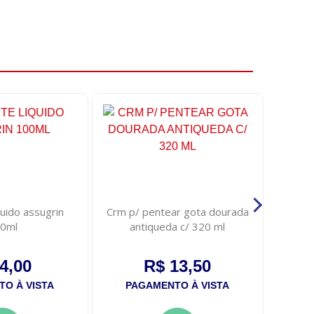
uido assugrin
Crm p/ pentear gota dourada
Sabon
0ml
antiqueda c/ 320 ml
lirio f
4,00
R$ 13,50
O À VISTA
PAGAMENTO À VISTA
PA