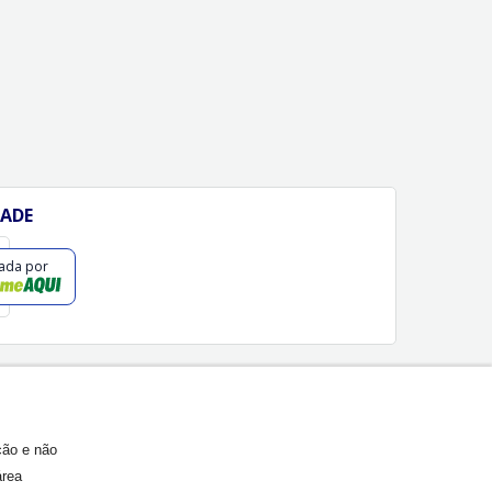
DADE
cada por
ção e não
área