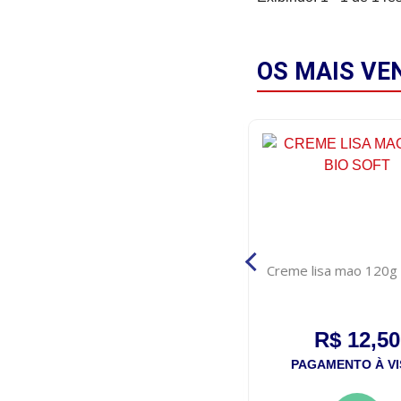
OS MAIS
VE
Hastes flexiveis cotonela
Creme lisa mao 120g 
biodegradavel 75 unid
R$ 2,50
R$ 12,50
PAGAMENTO À VISTA
PAGAMENTO À VI