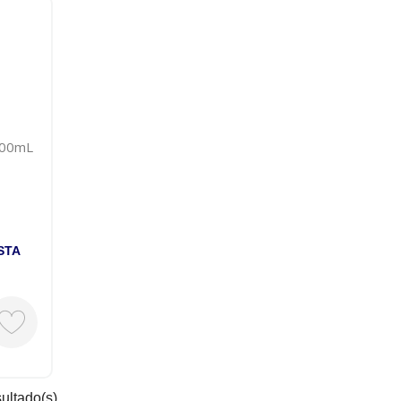
100mL
STA
sultado(s).