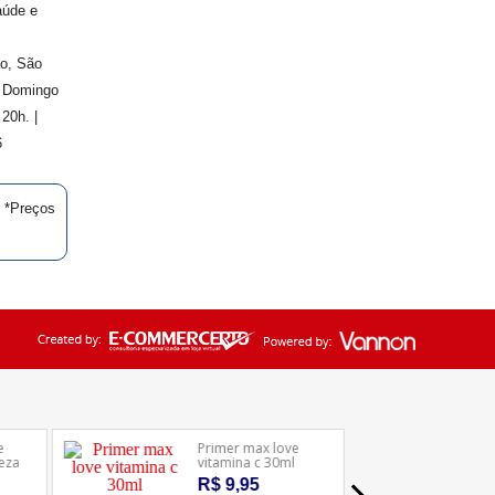
aúde e
ão, São
. Domingo
20h. |
6
| *Preços