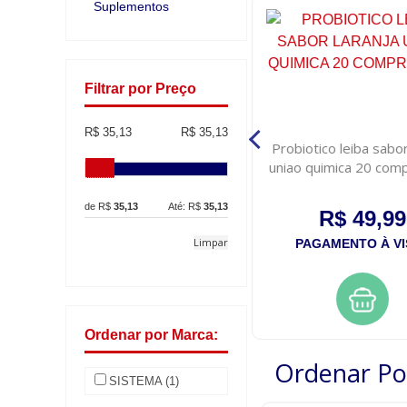
Suplementos
Filtrar por Preço
R$ 35,13
R$ 35,13
Probiotico leiba uniao quimica
Probiotico leiba sabor
12 capsulas
uniao quimica 20 com
de R$
35,13
Até: R$
35,13
R$ 49,99
R$ 49,99
Limpar
PAGAMENTO À VISTA
PAGAMENTO À VI
Ordenar por Marca:
Ordenar Po
SISTEMA (1)