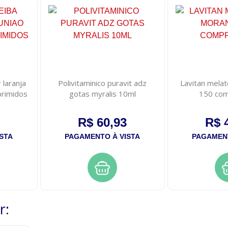
 laranja
Polivitaminico puravit adz
Lavitan mela
primidos
gotas myralis 10ml
150 com
R$ 60,93
R$ 
STA
PAGAMENTO À VISTA
PAGAMENT
r: