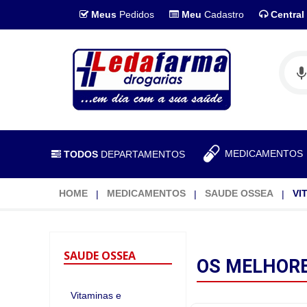
Meus
Pedidos
Meu
Cadastro
Central
MEDICAMENTO
TODOS
DEPARTAMENTOS
HOME
MEDICAMENTOS
SAUDE OSSEA
VI
SAUDE
OSSEA
OS MELHOR
Vitaminas e