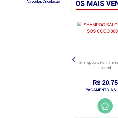
Vascular/Circulacao
OS MAIS
VE
Tintura koleston 54 castanho
Shampoo salon line s
dourado acobreado
300ml
R$ 26,50
R$ 20,75
PAGAMENTO À VISTA
PAGAMENTO À VI