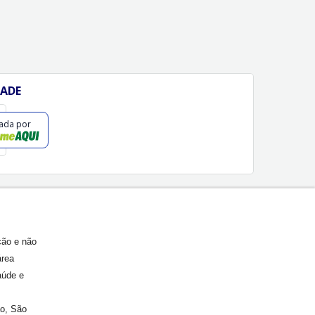
DADE
cada por
ção e não
área
aúde e
ão, São