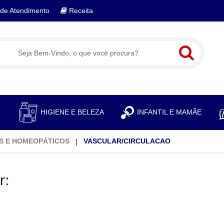
de Atendimento
Receita
S
HIGIENE E BELEZA
INFANTIL E MAMÃE
S E HOMEOPÁTICOS
VASCULAR/CIRCULACAO
r: