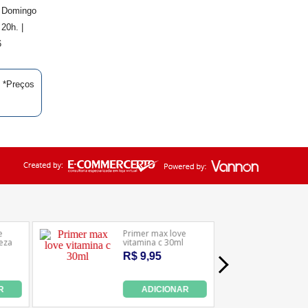
. Domingo
20h. |
6
| *Preços
Ledafarma