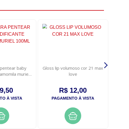
pentear baby
Gloss lip volumoso cor 21 max
Gelatin
camomila muriel
love
k
0ml
9,50
R$ 12,00
O À VISTA
PAGAMENTO À VISTA
PA