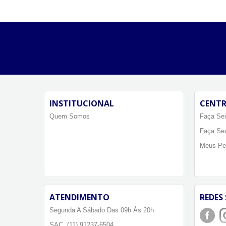
INSTITUCIONAL
CENTR
Quem Somos
Faça Seu
Faça Se
Meus Pe
ATENDIMENTO
REDES 
Segunda A Sábado Das 09h Às 20h
SAC. (11) 91237-6504