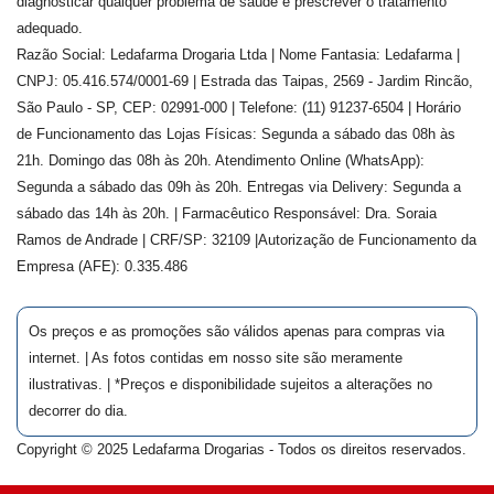
diagnosticar qualquer problema de saúde e prescrever o tratamento
adequado.
Razão Social: Ledafarma Drogaria Ltda | Nome Fantasia: Ledafarma |
CNPJ: 05.416.574/0001-69 | Estrada das Taipas, 2569 - Jardim Rincão,
São Paulo - SP, CEP: 02991-000 | Telefone: (11) 91237-6504 | Horário
de Funcionamento das Lojas Físicas: Segunda a sábado das 08h às
21h. Domingo das 08h às 20h. Atendimento Online (WhatsApp):
Segunda a sábado das 09h às 20h. Entregas via Delivery: Segunda a
sábado das 14h às 20h. | Farmacêutico Responsável: Dra.
Soraia
Ramos de Andrade
| CRF/SP:
32109
|Autorização de Funcionamento da
Empresa (AFE):
0.335.486
Os preços e as promoções são válidos apenas para compras via
internet. | As fotos contidas em nosso site são meramente
ilustrativas. | *Preços e disponibilidade sujeitos a alterações no
decorrer do dia.
Copyright © 2025 Ledafarma Drogarias - Todos os direitos reservados.