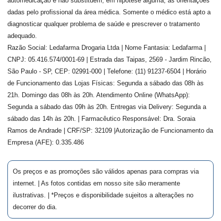
automedicação e não substituem, em hipótese alguma, as orientações
dadas pelo profissional da área médica. Somente o médico está apto a
diagnosticar qualquer problema de saúde e prescrever o tratamento
adequado.
Razão Social: Ledafarma Drogaria Ltda | Nome Fantasia: Ledafarma |
CNPJ: 05.416.574/0001-69 | Estrada das Taipas, 2569 - Jardim Rincão,
São Paulo - SP, CEP: 02991-000 | Telefone: (11) 91237-6504 | Horário
de Funcionamento das Lojas Físicas: Segunda a sábado das 08h às
21h. Domingo das 08h às 20h. Atendimento Online (WhatsApp):
Segunda a sábado das 09h às 20h. Entregas via Delivery: Segunda a
sábado das 14h às 20h. | Farmacêutico Responsável: Dra.
Soraia
Ramos de Andrade
| CRF/SP:
32109
|Autorização de Funcionamento da
Empresa (AFE):
0.335.486
Os preços e as promoções são válidos apenas para compras via
internet. | As fotos contidas em nosso site são meramente
ilustrativas. | *Preços e disponibilidade sujeitos a alterações no
decorrer do dia.