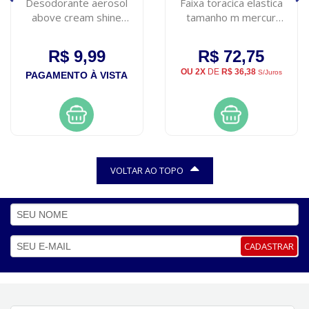
Desodorante aerosol
Faixa toracica elastica
above cream shine
tamanho m mercur
women 150ml
flexivel
R$ 9,99
R$ 72,75
OU 2X
DE
R$ 36,38
S/Juros
PAGAMENTO À VISTA
VOLTAR AO TOPO
CADASTRAR