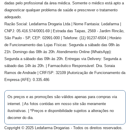
dadas pelo profissional da área médica. Somente o médico está apto a
diagnosticar qualquer problema de saúde e prescrever o tratamento
adequado.
Razão Social: Ledafarma Drogaria Ltda | Nome Fantasia: Ledafarma |
CNPJ: 05.416.574/0001-69 | Estrada das Taipas, 2569 - Jardim Rincão,
São Paulo - SP, CEP: 02991-000 | Telefone: (11) 91237-6504 | Horário
de Funcionamento das Lojas Físicas: Segunda a sábado das 08h às
21h. Domingo das 08h às 20h. Atendimento Online (WhatsApp):
Segunda a sábado das 09h às 20h. Entregas via Delivery: Segunda a
sábado das 14h às 20h. | Farmacêutico Responsável: Dra.
Soraia
Ramos de Andrade
| CRF/SP:
32109
|Autorização de Funcionamento da
Empresa (AFE):
0.335.486
Os preços e as promoções são válidos apenas para compras via
internet. | As fotos contidas em nosso site são meramente
ilustrativas. | *Preços e disponibilidade sujeitos a alterações no
decorrer do dia.
Copyright © 2025 Ledafarma Drogarias - Todos os direitos reservados.