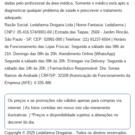
dadas pelo profissional da área médica. Somente o médico está apto a
diagnosticar qualquer problema de saúde e prescrever o tratamento
adequado.
Razão Social: Ledafarma Drogaria Ltda | Nome Fantasia: Ledafarma |
CNPJ: 05.416.574/0001-69 | Estrada das Taipas, 2569 - Jardim Rincão,
São Paulo - SP, CEP: 02991-000 | Telefone: (11) 91237-6504 | Horário
de Funcionamento das Lojas Físicas: Segunda a sábado das 08h às
21h. Domingo das 08h às 20h. Atendimento Online (WhatsApp):
Segunda a sábado das 09h às 20h. Entregas via Delivery: Segunda a
sábado das 14h às 20h. | Farmacêutico Responsável: Dra.
Soraia
Ramos de Andrade
| CRF/SP:
32109
|Autorização de Funcionamento da
Empresa (AFE):
0.335.486
Os preços e as promoções são válidos apenas para compras via
internet. | As fotos contidas em nosso site são meramente
ilustrativas. | *Preços e disponibilidade sujeitos a alterações no
decorrer do dia.
Copyright © 2025 Ledafarma Drogarias - Todos os direitos reservados.