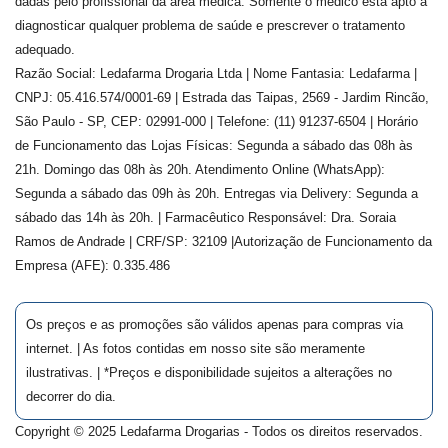
dadas pelo profissional da área médica. Somente o médico está apto a
diagnosticar qualquer problema de saúde e prescrever o tratamento
adequado.
Razão Social: Ledafarma Drogaria Ltda | Nome Fantasia: Ledafarma |
CNPJ: 05.416.574/0001-69 | Estrada das Taipas, 2569 - Jardim Rincão,
São Paulo - SP, CEP: 02991-000 | Telefone: (11) 91237-6504 | Horário
de Funcionamento das Lojas Físicas: Segunda a sábado das 08h às
21h. Domingo das 08h às 20h. Atendimento Online (WhatsApp):
Segunda a sábado das 09h às 20h. Entregas via Delivery: Segunda a
sábado das 14h às 20h. | Farmacêutico Responsável: Dra.
Soraia
Ramos de Andrade
| CRF/SP:
32109
|Autorização de Funcionamento da
Empresa (AFE):
0.335.486
Os preços e as promoções são válidos apenas para compras via
internet. | As fotos contidas em nosso site são meramente
ilustrativas. | *Preços e disponibilidade sujeitos a alterações no
decorrer do dia.
Copyright © 2025 Ledafarma Drogarias - Todos os direitos reservados.