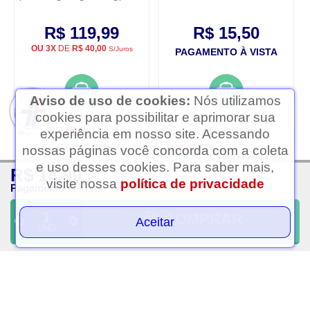
- 1 unidade
unidades
R$ 119,99
R$ 15,50
OU 3X
DE
R$ 40,00
S/Juros
PAGAMENTO À VISTA
Aviso de uso de cookies:
Nós utilizamos
cookies para possibilitar e aprimorar sua
experiência em nosso site. Acessando
nossas páginas você concorda com a coleta
Ledafarma
e uso desses cookies. Para saber mais,
R$ 14,99
Clique aqui...
visite nossa
política de privacidade
Pagamento À Vista
COMPRAR
Aceitar
UND
Aparelho de barbear
Aparelho barbear ultragrip
probak ii
fixo 2 unidades
R$ 5,75
R$ 7,25
PAGAMENTO À VISTA
PAGAMENTO À VISTA