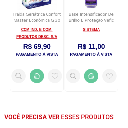
te
Fralda Geriátrica Confort
Base Intensificador De
Má
Master Econômica G 30
Brilho E Proteção Vefic
R
unidade...
11ml
VE
CCM IND. E COM.
SISTEMA
PRODUTOS DESC. S/A
R$ 69,90
R$ 11,00
TA
PAGAMENTO À VISTA
PAGAMENTO À VISTA
P
VOCÊ PRECISA VER
ESSES PRODUTOS