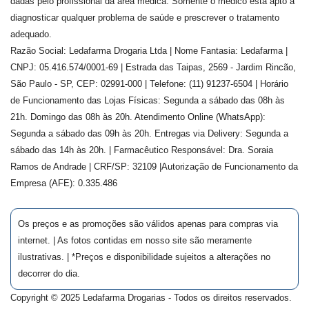
dadas pelo profissional da área médica. Somente o médico está apto a
diagnosticar qualquer problema de saúde e prescrever o tratamento
adequado.
Razão Social: Ledafarma Drogaria Ltda | Nome Fantasia: Ledafarma |
CNPJ: 05.416.574/0001-69 | Estrada das Taipas, 2569 - Jardim Rincão,
São Paulo - SP, CEP: 02991-000 | Telefone: (11) 91237-6504 | Horário
de Funcionamento das Lojas Físicas: Segunda a sábado das 08h às
21h. Domingo das 08h às 20h. Atendimento Online (WhatsApp):
Segunda a sábado das 09h às 20h. Entregas via Delivery: Segunda a
sábado das 14h às 20h. | Farmacêutico Responsável: Dra.
Soraia
Ramos de Andrade
| CRF/SP:
32109
|Autorização de Funcionamento da
Empresa (AFE):
0.335.486
Os preços e as promoções são válidos apenas para compras via
internet. | As fotos contidas em nosso site são meramente
ilustrativas. | *Preços e disponibilidade sujeitos a alterações no
decorrer do dia.
Copyright © 2025 Ledafarma Drogarias - Todos os direitos reservados.