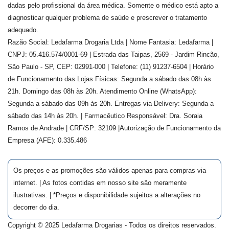
dadas pelo profissional da área médica. Somente o médico está apto a
diagnosticar qualquer problema de saúde e prescrever o tratamento
adequado.
Razão Social: Ledafarma Drogaria Ltda | Nome Fantasia: Ledafarma |
CNPJ: 05.416.574/0001-69 | Estrada das Taipas, 2569 - Jardim Rincão,
São Paulo - SP, CEP: 02991-000 | Telefone: (11) 91237-6504 | Horário
de Funcionamento das Lojas Físicas: Segunda a sábado das 08h às
21h. Domingo das 08h às 20h. Atendimento Online (WhatsApp):
Segunda a sábado das 09h às 20h. Entregas via Delivery: Segunda a
sábado das 14h às 20h. | Farmacêutico Responsável: Dra.
Soraia
Ramos de Andrade
| CRF/SP:
32109
|Autorização de Funcionamento da
Empresa (AFE):
0.335.486
Os preços e as promoções são válidos apenas para compras via
internet. | As fotos contidas em nosso site são meramente
ilustrativas. | *Preços e disponibilidade sujeitos a alterações no
decorrer do dia.
Copyright © 2025 Ledafarma Drogarias - Todos os direitos reservados.